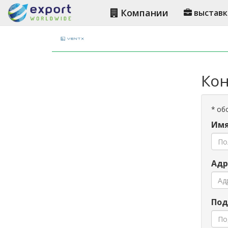
Компании
выставк
Кон
*
обо
Имя
Адр
Под