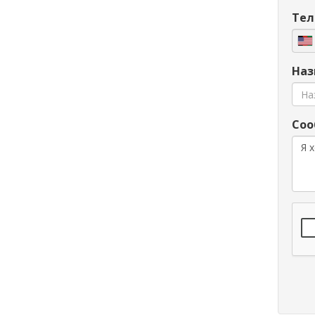
Тел
Наз
Соо