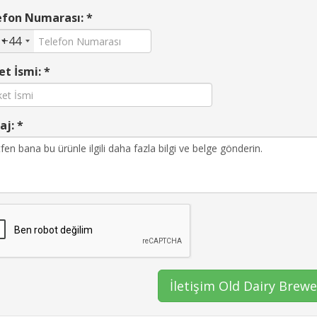
efon Numarası: *
+44
et İsmi: *
j: *
İletişim Old Dairy Brewe