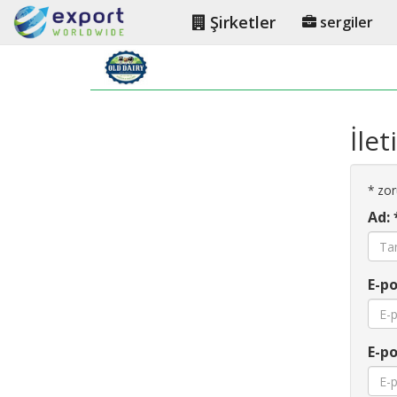
Şirketler
sergiler
İle
*
zoru
Ad: 
E-po
E-po