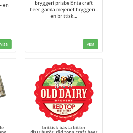
bryggeri prisbelönta craft
- en
beer gamla mejeriet bryggeri -
en brittisk
…
Visa
Visa
le
brittisk bästa bitter
 apa
distributör: röd topp craft beer