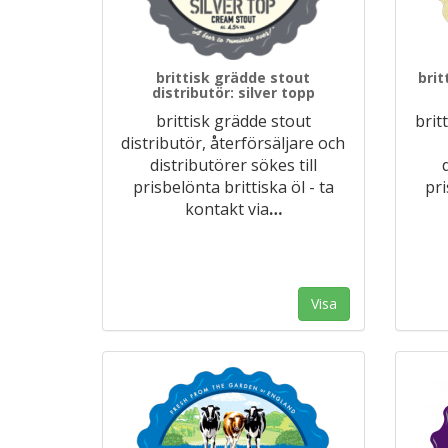
brittisk grädde stout
brit
distributör: silver topp
brittisk grädde stout
brit
distributör, återförsäljare och
distributörer sökes till
prisbelönta brittiska öl - ta
pri
kontakt via
…
Visa