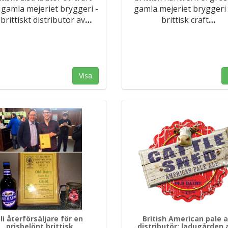
 gamla mejeriet bryggeri -
gamla mejeriet bryggeri 
 brittiskt distributör av
…
brittisk craft
…
Visa
li återförsäljare för en
British American pale a
prisbelönt brittisk
distributör: ladugården