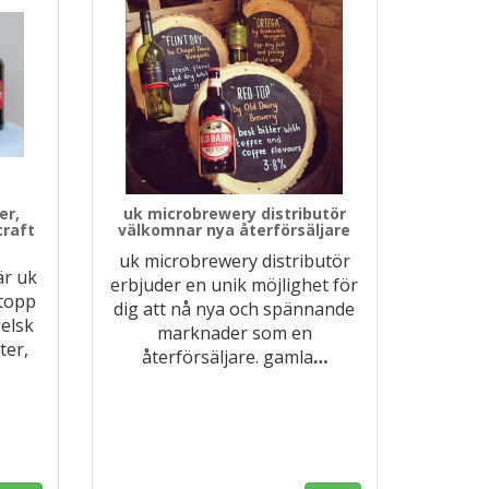
er,
uk microbrewery distributör
craft
välkomnar nya återförsäljare
uk microbrewery distributör
är uk
erbjuder en unik möjlighet för
 topp
dig att nå nya och spännande
gelsk
marknader som en
ter,
återförsäljare. gamla
…