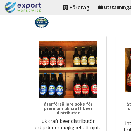
Företag
utställning
återförsäljare söks för
åt
premium uk craft beer
d
distributör
uk craft beer distributör
in
erbjuder er möjlighet att njuta
bri