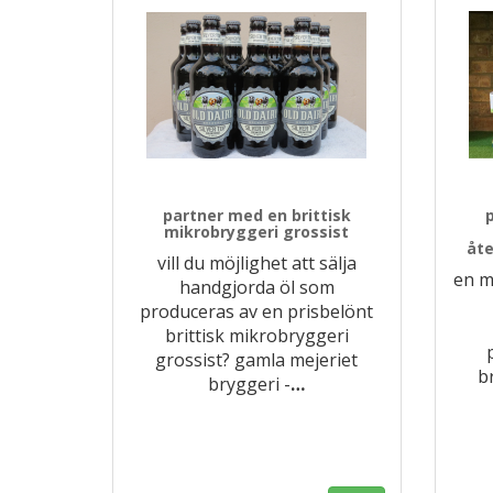
partner med en brittisk
mikrobryggeri grossist
åte
vill du möjlighet att sälja
en m
handgjorda öl som
produceras av en prisbelönt
brittisk mikrobryggeri
grossist? gamla mejeriet
b
bryggeri -
…