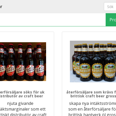
ar
Pr
erförsäljare söks för uk
återförsäljare som krävs f
istributör av craft beer
brittisk craft beer gross
njuta givande
skapa nya intäktsströ
täktsmarginaler som ett
som en återförsäljare fö
ttiskt distributör av craft
brittisk hantverk öl gross