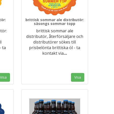
tör:
brittisk sommar ale distributör:
säsongs sommar topp
tör:
brittisk sommar ale
distributör, återförsäljare och
l
distributörer sökes till
- ta
prisbelönta brittiska öl - ta
kontakt via
…
Visa
Visa