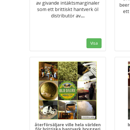
av givande intäktsmarginaler
beer
som ett brittiskt hantverk öl
ett
distributör av
…
Visa
återförsäljare ville hela världen
b
för brittiska hantverk bryggeri