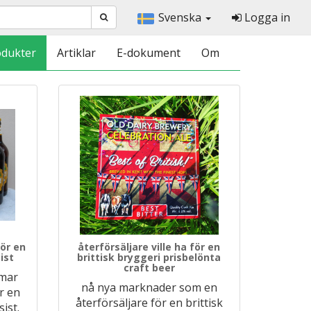
Svenska
Logga in
odukter
Artiklar
E-dokument
Om
ör en
återförsäljare ville ha för en
ist
brittisk bryggeri prisbelönta
craft beer
mmar
nå nya marknader som en
r en
återförsäljare för en brittisk
ist.