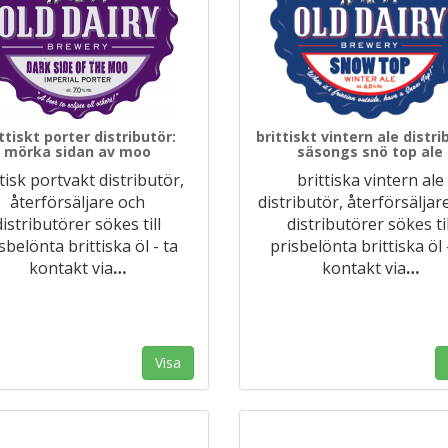
ttiskt porter distributör:
brittiskt vintern ale distri
mörka sidan av moo
säsongs snö top ale
ttisk portvakt distributör,
brittiska vintern ale
återförsäljare och
distributör, återförsäljar
distributörer sökes till
distributörer sökes til
sbelönta brittiska öl - ta
prisbelönta brittiska öl 
kontakt via
…
kontakt via
…
Visa