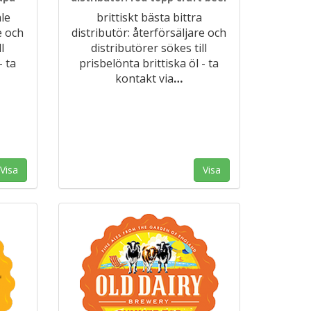
ale
brittiskt bästa bittra
e och
distributör: återförsäljare och
l
distributörer sökes till
- ta
prisbelönta brittiska öl - ta
kontakt via
…
Visa
Visa