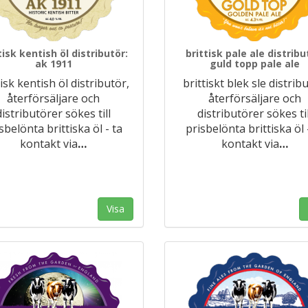
tisk kentish öl distributör:
brittisk pale ale distribu
ak 1911
guld topp pale ale
tisk kentish öl distributör,
brittiskt blek sle distribu
återförsäljare och
återförsäljare och
distributörer sökes till
distributörer sökes til
sbelönta brittiska öl - ta
prisbelönta brittiska öl 
kontakt via
…
kontakt via
…
Visa