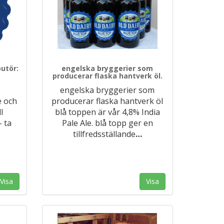
butör:
engelska bryggerier som
producerar flaska hantverk öl.
engelska bryggerier som
e och
producerar flaska hantverk öl
l
blå toppen är vår 4,8% India
- ta
Pale Ale. blå topp ger en
tillfredsställande
…
Visa
Visa