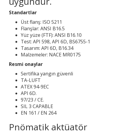
uygundur.
Standartlar
Üst flanş: ISO 5211
Flanşlar: ANSI B16.5
Yüz yüze (FTF): ANSI B16.10
Test: API 598, API 6D, BS6755-1
Tasarım: API 6D, B16.34
Malzemeler: NACE MR0175
Resmi onaylar
Sertifika yangın güvenli
TA-LUFT
ATEX 94-9EC
API 6D.
97/23 / CE.
SIL 3 CAPABLE
EN 161 / EN 264
Pnömatik aktüatör