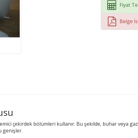
Fiyat Tek
Belge İs
usu
 emici çekirdek bölümleri kullanır. Bu şekilde, buhar veya ga
 genişler.