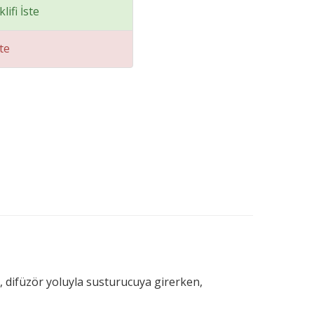
lifi İste
te
z, difüzör yoluyla susturucuya girerken,