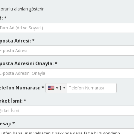
orunlu alanları gösterir
: *
posta Adresi: *
posta Adresini Onayla: *
elefon Numarası: *
+1
rket İsmi: *
esaj: *