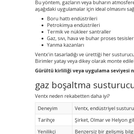
Bu yöntem, gazların veya buharın atmosfere 
aşağıdaki uygulamalar için ideal olmasını sağ
Boru hattı endüstrileri
Petrokimya endüstrileri
Termik ve nükleer santraller
Gaz, sıvı, hava ve buhar proses tesisler
Yanma kazanları
Ventx'in tasarladığı ve ürettiği her susturucu
Birimler yatay veya dikey olarak monte edile
Gürültü kirliliği veya uygulama seviyesi 
gaz boşaltma susturucus
Ventx neden rekabetten daha iyi?
Deneyim
Ventx, endüstriyel susturucu
Tarihçe
Şirket, Olmar ve Helyon gib
Yenilikçi
Benzersiz bir gelişmiş bilg