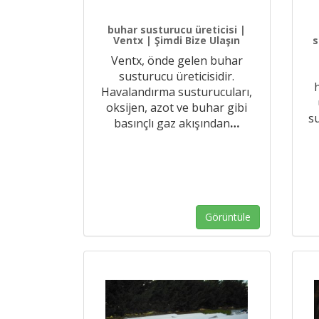
buhar susturucu üreticisi |
Ventx | Şimdi Bize Ulaşın
s
Ventx, önde gelen buhar
susturucu üreticisidir.
Havalandırma susturucuları,
oksijen, azot ve buhar gibi
su
basınçlı gaz akışından
…
Görüntüle