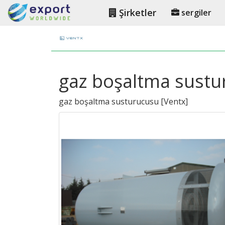
Şirketler
sergiler
gaz boşaltma sustur
gaz boşaltma susturucusu
[
Ventx
]