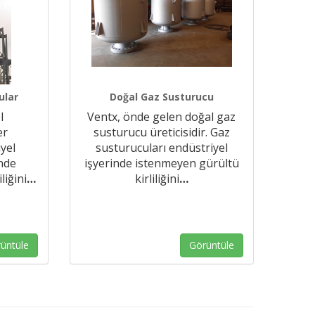
ular
Doğal Gaz Susturucu
l
Ventx, önde gelen doğal gaz
er
susturucu üreticisidir. Gaz
iyel
susturucuları endüstriyel
inde
işyerinde istenmeyen gürültü
liğini
…
kirliliğini
…
üntüle
Görüntüle