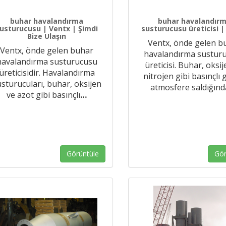
buhar havalandırma
buhar havalandır
usturucusu | Ventx | Şimdi
susturucusu üreticisi |
Bize Ulaşın
Ventx, önde gelen b
Ventx, önde gelen buhar
havalandırma sustur
havalandırma susturucusu
üreticisi. Buhar, oksi
üreticisidir. Havalandırma
nitrojen gibi basınçlı 
sturucuları, buhar, oksijen
atmosfere saldığınd
ve azot gibi basınçlı
…
Görüntüle
Gör