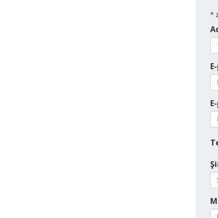
*
z
Ad
E-
E-
T
Şi
M