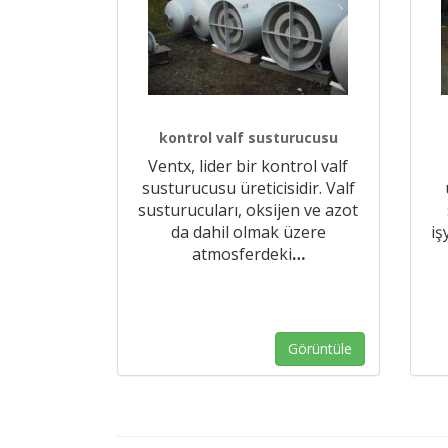
kontrol valf susturucusu
Ventx, lider bir kontrol valf
susturucusu üreticisidir. Valf
susturucuları, oksijen ve azot
da dahil olmak üzere
iş
atmosferdeki
…
Görüntüle