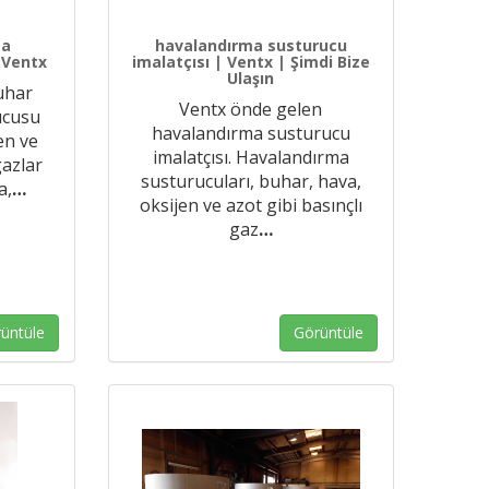
ma
havalandırma susturucu
 Ventx
imalatçısı | Ventx | Şimdi Bize
Ulaşın
uhar
Ventx önde gelen
ucusu
havalandırma susturucu
jen ve
imalatçısı. Havalandırma
gazlar
susturucuları, buhar, hava,
a,
…
oksijen ve azot gibi basınçlı
gaz
…
üntüle
Görüntüle