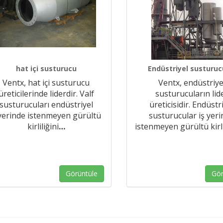
hat içi susturucu
Endüstriyel susturuc
Ventx, hat içi susturucu
Ventx, endüstriye
üreticilerinde liderdir. Valf
susturucuların lid
susturucuları endüstriyel
üreticisidir. Endüstr
yerinde istenmeyen gürültü
susturucular iş yer
kirliliğini
…
istenmeyen gürültü kirli
Görüntüle
Gör