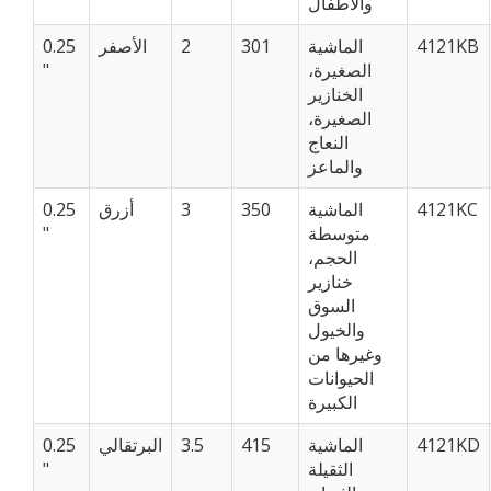
والأطفال
4121KB
الماشية
301
2
الأصفر
0.25
الصغيرة،
"
الخنازير
الصغيرة،
النعاج
والماعز
4121KC
الماشية
350
3
أزرق
0.25
متوسطة
"
الحجم،
خنازير
السوق
والخيول
وغيرها من
الحيوانات
الكبيرة
4121KD
الماشية
415
3.5
البرتقالي
0.25
الثقيلة
"