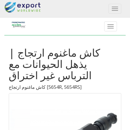
Toggl
naviga
كاش ماغنوم ارتجاج |
يذهل الحيوانات مع
الترباس غير اختراق
]
5654R, 5654RS
[
كاش ماغنوم ارتجاج