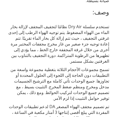
صيانة بسيطة.
وصف:
تستخدم سلسلة Dry Air نظامًا لتجفيف المجفف لإزالة بخار
الماء من الهواء المضغوط. يتم توجيه الهواء الرطب إلى إحدى
غرفتي التجفيف ، حيث تتم إزالة كل بخار الماء تقريبًا. تتم
إعادة توجيه جزء صغير من غاز مخرج مجففات المختبر مرة
أخرى من خلال غرفة المجففة خارج الخط ، مما يؤدي إلى
تطهيرها من الرطوبة المتراكمة. دورة التجفيف بالتناوب بين
الغرفتين بشكل مستمر.
تسمح مجموعات الأحجام الثلاثة بتغطية مجموعة واسعة من
التطبيقات دون الحاجة إلى اللجوء إلى الحلول المحددة أو
تجاوزها. جميع الوحدات تأتي كاملة مع الترشيح الجسيمات
مدخل ومخرج ومنظم ضغط المخرج. التثبيت بسيط ، مع
تصميم جميع الوحدات لتركيب الحوائط. ومع ذلك ، يمكن
توفير حوامل التثبيت إذا لزم الأمر.
تم تصميم مجفف الهواء المصغر DA لدعم تطبيقات الوحدات
المفردة التي يبلغ أقصى إنتاجها 3 أمتار مكعبة في الساعة ،