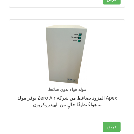
مولد هواء بدون ضاغط
يوفر مولد Zero Air المزود بضاغط من شركة Apex
…
هواءً نظيفًا خالٍ من الهيدروكربون.
عرض