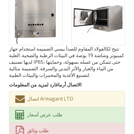
تتيح لكالفولاذ المقاوم للصدأ بيسي الضميمة استخدام جهاز
كمبيوتر وشاشة 19 بوصة في البيئات الرطبة والصحية. العلبة
لديها تصنيف IP65، حتى تتمكن من غسله بسهولة، وحمايتها
من الماء والغبار والأثر البدني والسرقة. الضميمة مثالية
لتصنيع الأغذية والمختبرات والبيئات الطبية.
الاتصال أرماغارد لمزيد من المعلومات
اتصال Armagard LTD
طلب عرض أسعار
طلب وثائق