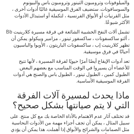
والميلوفونات وترومبون التينور وترومبون باس والبيونوم
والسوسافونات. ستضيف الفرق الموسيقية غالبًا أدوات أخرى ،
مثل القرنيات أو الأبواق الفرنسية ، لتكملة أو استبدال الأدوات
الأكثر شيوعًا.
تشمل آلات النفخ الخشبية الشائعة في فرقة مسيرة كلارينيت Bb
، ألتو ساكسفونات ، ساكسفور تينور ، مزامير وبيكولو. يمكن أن
تظهر كلارينيت إب ، ساكسفونات الباريتون ، الأوبوا والباسيون
أحيانًا في فرق موسيقية.
تعد أدوات الإيقاع أيضًا أمرًا حيويًا لفرقة المسيرة ، لأنها تتيح
للأعضاء أن يسيروا في الوقت المناسب مع بعضهم البعض.
الطبول كمين ، الطبول تينور ، الطبول باس والصنج هي أدوات
الفرقة الموسيقية الأساسية.
ماذا يحدث لمسيرة آلات الفرقة
التي لا يتم صيانتها بشكل صحيح؟
قد تختلف آثار عدم الاهتمام بالأداة الخاصة بك مع كل منتج. على
سبيل المثال ، يمكن أن تجف أجزاء مهمة من الأدوات النحاسية
مثل الصمامات والشرائح والأبواق إذا أهملت. هذا يمكن أن يؤدي