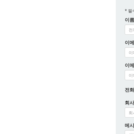
*
필수
이름:
이메
이메
전화
회사
메시