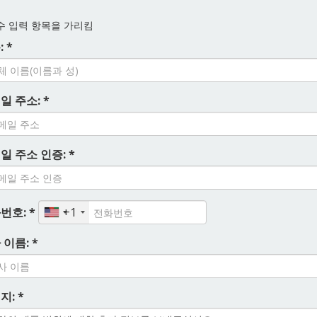
 입력 항목을 가리킴
 *
일 주소: *
일 주소 인증: *
번호: *
+1
 이름: *
지: *