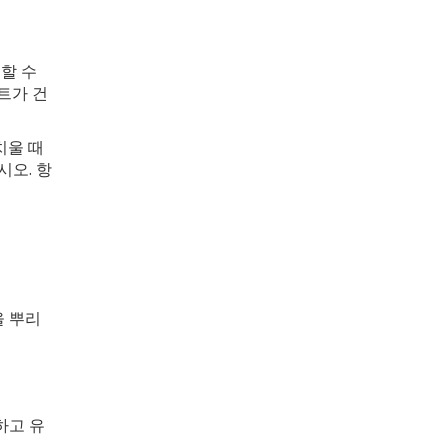
할 수
트가 건
치울 때
오. 항
을 뿌리
하고 유