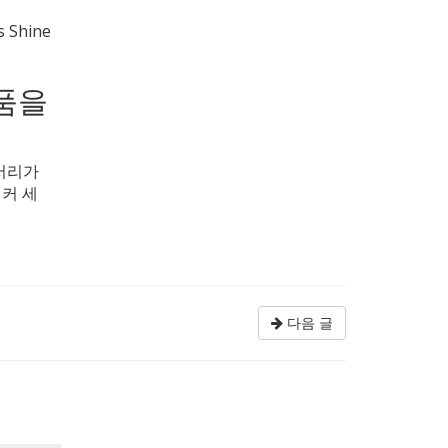
Shine
급품을
세서리가
래커 세
다음 글