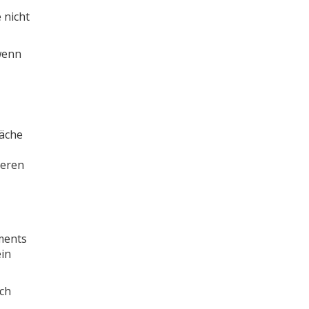
 nicht
wenn
läche
beren
uments
ein
uch