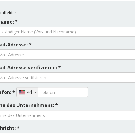
chtfelder
name: *
ail-Adresse: *
ail-Adresse verifizieren: *
efon: *
+1
e des Unternehmens: *
hricht: *