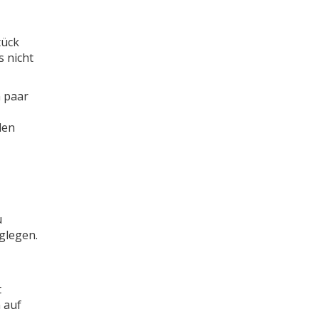
tück
s nicht
n paar
den
u
glegen.
t
 auf