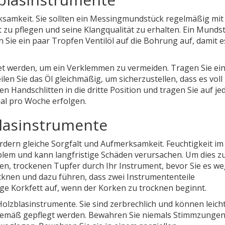
rksamkeit. Sie sollten ein Messingmundstück regelmäßig mit
zu pflegen und seine Klangqualität zu erhalten. Ein Munds
 Sie ein paar Tropfen Ventilöl auf die Bohrung auf, damit e
et werden, um ein Verklemmen zu vermeiden. Tragen Sie ei
ilen Sie das Öl gleichmäßig, um sicherzustellen, dass es voll
n Handschlitten in die dritte Position und tragen Sie auf je
nmal pro Woche erfolgen.
blasinstrumente
rdern gleiche Sorgfalt und Aufmerksamkeit. Feuchtigkeit im
blem und kann langfristige Schäden verursachen. Um dies z
ren, trockenen Tupfer durch Ihr Instrument, bevor Sie es we
nen und dazu führen, dass zwei Instrumententeile
e Korkfett auf, wenn der Korken zu trocknen beginnt.
olzblasinstrumente. Sie sind zerbrechlich und können leich
gemäß gepflegt werden. Bewahren Sie niemals Stimmzungen