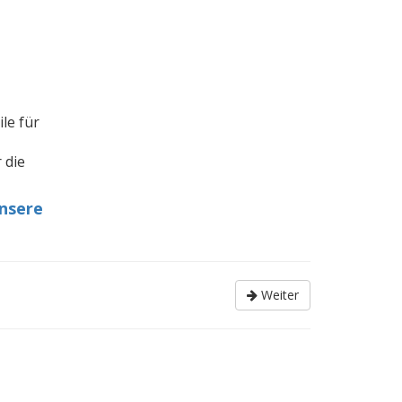
le für
 die
unsere
Weiter