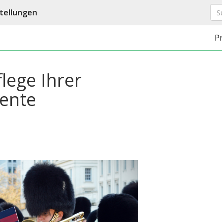
tellungen
P
flege Ihrer
mente