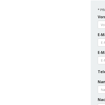
*
Pfli
Vor
E-M
E-M
Tel
Nam
Nac