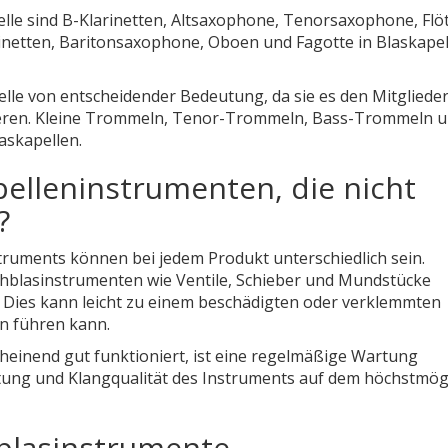
elle sind B-Klarinetten, Altsaxophone, Tenorsaxophone, Flö
arinetten, Baritonsaxophone, Oboen und Fagotte in Blaskape
elle von entscheidender Bedeutung, da sie es den Mitgliede
ieren. Kleine Trommeln, Tenor-Trommeln, Bass-Trommeln 
askapellen.
pelleninstrumenten, die nicht
?
truments können bei jedem Produkt unterschiedlich sein.
chblasinstrumenten wie Ventile, Schieber und Mundstücke
. Dies kann leicht zu einem beschädigten oder verklemmten
n führen kann.
heinend gut funktioniert, ist eine regelmäßige Wartung
eistung und Klangqualität des Instruments auf dem höchstmög
hblasinstrumente