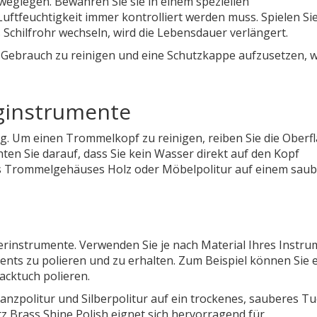
eglegen. Bewahren Sie sie in einem speziellen
Luftfeuchtigkeit immer kontrolliert werden muss. Spielen Sie
Schilfrohr wechseln, wird die Lebensdauer verlängert.
 Gebrauch zu reinigen und eine Schutzkappe aufzusetzen, 
aginstrumente
. Um einen Trommelkopf zu reinigen, reiben Sie die Oberf
ten Sie darauf, dass Sie kein Wasser direkt auf den Kopf
es Trommelgehäuses Holz oder Möbelpolitur auf einem sau
terinstrumente. Verwenden Sie je nach Material Ihres Instr
ents zu polieren und zu erhalten. Zum Beispiel können Sie 
acktuch polieren.
anzpolitur und Silberpolitur auf ein trockenes, sauberes T
z Brass Shine Polish eignet sich hervorragend für