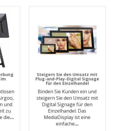
erbung
Steigern Sie den Umsatz mit
 im
Plug-and-Play-Digital Signage
für den Einzelhandel
htlosen
Binden Sie Kunden ein und
irgoo,
steigern Sie den Umsatz mit
n und
Digital Signage für den
it zu
Einzelhandel. Das
e die
…
MediaDisplay ist eine
einfache
…