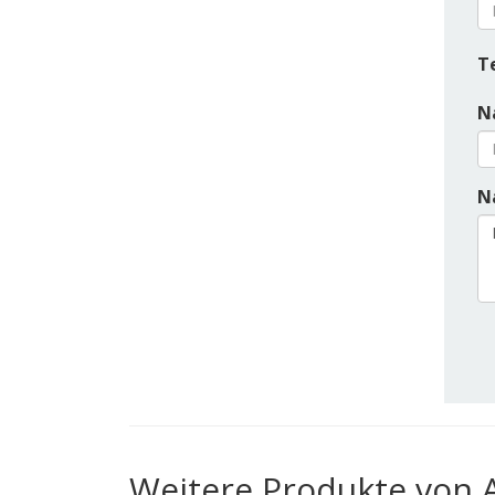
T
N
Na
Weitere Produkte von