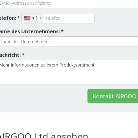
elefon: *
+1
ame des Unternehmens: *
chricht: *
Kontakt AIRGOO 
 AIRGOO Ltd ansehen