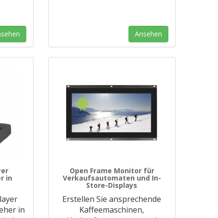
nsehen
Ansehen
yer
Open Frame Monitor für
r in
Verkaufsautomaten und In-
Store-Displays
layer
Erstellen Sie ansprechende
eher in
Kaffeemaschinen,