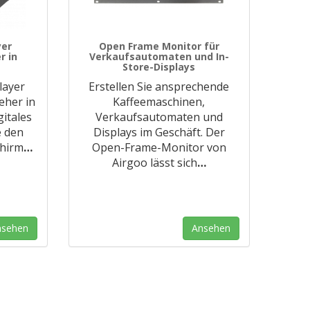
yer
Open Frame Monitor für
r in
Verkaufsautomaten und In-
Store-Displays
layer
Erstellen Sie ansprechende
eher in
Kaffeemaschinen,
gitales
Verkaufsautomaten und
e den
Displays im Geschäft. Der
chirm
…
Open-Frame-Monitor von
Airgoo lässt sich
…
nsehen
Ansehen