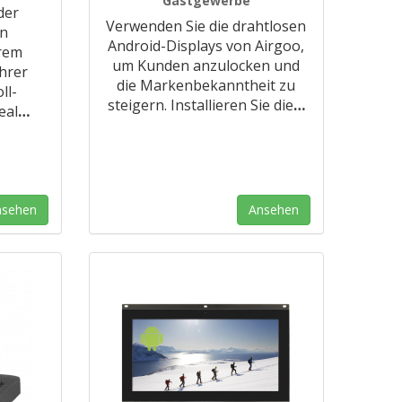
Gastgewerbe
der
Verwenden Sie die drahtlosen
en
Android-Displays von Airgoo,
hrem
um Kunden anzulocken und
hrer
die Markenbekanntheit zu
ll-
steigern. Installieren Sie die
…
eal
…
nsehen
Ansehen