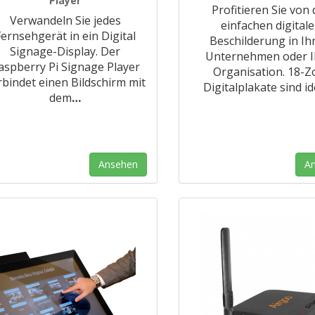
Player
Profitieren Sie von 
Verwandeln Sie jedes
einfachen digital
Fernsehgerät in ein Digital
Beschilderung in I
Signage-Display. Der
Unternehmen oder I
aspberry Pi Signage Player
Organisation. 18-Zo
rbindet einen Bildschirm mit
Digitalplakate sind id
dem
…
Ansehen
A