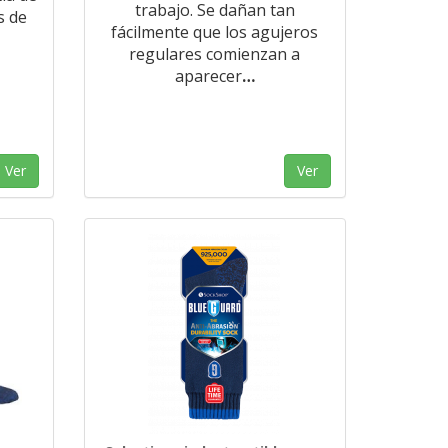
trabajo. Se dañan tan
s de
fácilmente que los agujeros
regulares comienzan a
aparecer
…
Ver
Ver