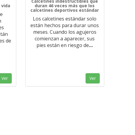
Calcetines indestructibles que
 vida
duran 46 veces más que los
calcetines deportivos estándar
te
Los calcetines estándar solo
n
están hechos para durar unos
es
meses. Cuando los agujeros
stán
comienzan a aparecer, sus
es de
pies están en riesgo de
…
Ver
Ver