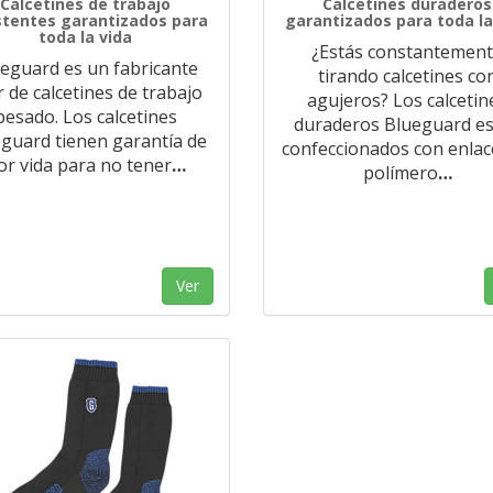
Calcetines de trabajo
Calcetines duraderos
stentes garantizados para
garantizados para toda la
toda la vida
¿Estás constantemen
eguard es un fabricante
tirando calcetines co
r de calcetines de trabajo
agujeros? Los calcetin
pesado. Los calcetines
duraderos Blueguard e
guard tienen garantía de
confeccionados con enlac
or vida para no tener
…
polímero
…
Ver