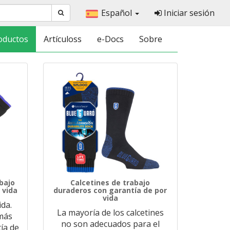
Español
Iniciar sesión
oductos
Artículoss
e-Docs
Sobre
bajo
Calcetines de trabajo
 vida
duraderos con garantía de por
vida
da.
La mayoría de los calcetines
 más
no son adecuados para el
tía de