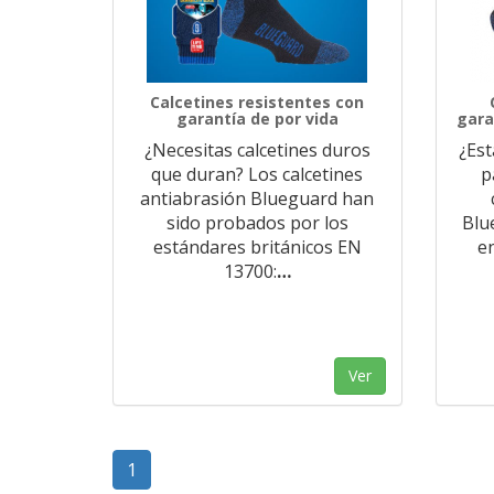
Calcetines resistentes con
garantía de por vida
gara
¿Necesitas calcetines duros
¿Est
que duran? Los calcetines
p
antiabrasión Blueguard han
sido probados por los
Blu
estándares británicos EN
e
13700:
…
Ver
1