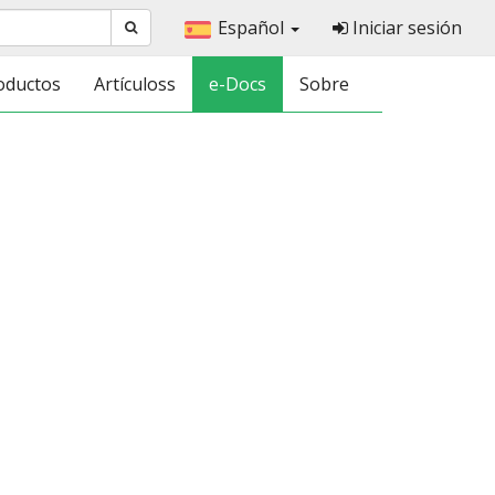
Español
Iniciar sesión
oductos
Artículoss
e-Docs
Sobre