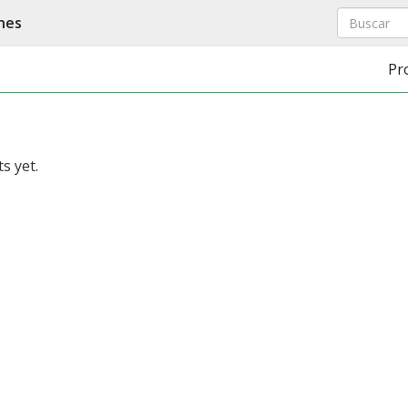
nes
Pr
s yet.