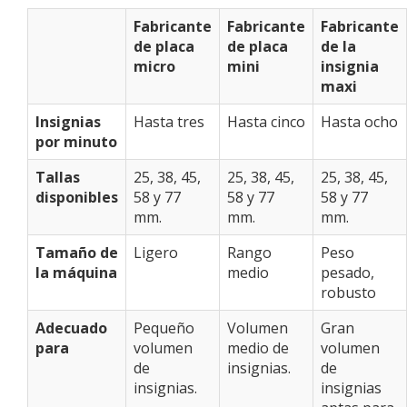
Fabricante
Fabricante
Fabricante
de placa
de placa
de la
micro
mini
insignia
maxi
Insignias
Hasta tres
Hasta cinco
Hasta ocho
por minuto
Tallas
25, 38, 45,
25, 38, 45,
25, 38, 45,
disponibles
58 y 77
58 y 77
58 y 77
mm.
mm.
mm.
Tamaño de
Ligero
Rango
Peso
la máquina
medio
pesado,
robusto
Adecuado
Pequeño
Volumen
Gran
para
volumen
medio de
volumen
de
insignias.
de
insignias.
insignias