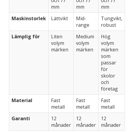
och 77
och 77
och 77
mm
mm
mm
Maskinstorlek
Lättvikt
Mid-
Tungvikt,
range
robust
Lämplig för
Liten
Medium
Hög
volym
volym
volym
märken
märken
märken
som
passar
för
skolor
och
företag
Material
Fast
Fast
Fast
metall
metall
metall
Garanti
12
12
12
månader
månader
månader