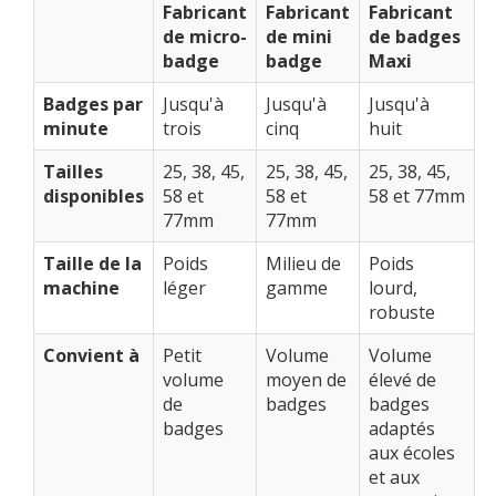
Fabricant
Fabricant
Fabricant
de micro-
de mini
de badges
badge
badge
Maxi
Badges par
Jusqu'à
Jusqu'à
Jusqu'à
minute
trois
cinq
huit
Tailles
25, 38, 45,
25, 38, 45,
25, 38, 45,
disponibles
58 et
58 et
58 et 77mm
77mm
77mm
Taille de la
Poids
Milieu de
Poids
machine
léger
gamme
lourd,
robuste
Convient à
Petit
Volume
Volume
volume
moyen de
élevé de
de
badges
badges
badges
adaptés
aux écoles
et aux