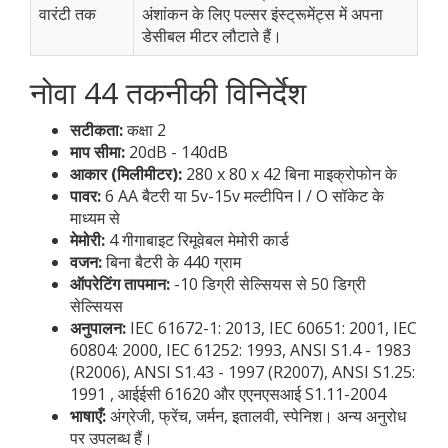
वारंटी तक
अंशांकन के लिए पल्सर इंस्ट्रूमेंट्स में अपना
डेसीबल मीटर लौटाते हैं।
नोवा 44 तकनीकी विनिर्देश
सटीकता:
कक्षा 2
माप सीमा:
20dB - 140dB
आकार (मिलीमीटर):
280 x 80 x 42 बिना माइक्रोफोन के
पावर:
6 AA बैटरी या 5v-15v मल्टीपिन I / O सॉकेट के
माध्यम से
मेमोरी:
4 गीगाबाइट रिमूवेबल मेमोरी कार्ड
वजन:
बिना बैटरी के 440 ग्राम
ऑपरेटिंग तापमान:
-10 डिग्री सेल्सियस से 50 डिग्री
सेल्सियस
अनुपालन:
IEC 61672-1: 2013, IEC 60651: 2001, IEC
60804: 2000, IEC 61252: 1993, ANSI S1.4 - 1983
(R2006), ANSI S1.43 - 1997 (R2007), ANSI S1.25:
1991 , आईईसी 61620 और एएनएसआई S1.11-2004
भाषाएँ:
अंग्रेजी, फ्रेंच, जर्मन, इतालवी, स्पेनिश। अन्य अनुरोध
पर उपलब्ध हैं।