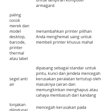
untuk lampiran komputer
armagard.
paling
cocok
merek dan
model
menambahkan printer pilihan
desktop,
Anda menghemat uang untuk
barcode,
membeli printer khusus mahal
printer
thermal
atau label
dipasang sebagai standar untuk
pintu, kunci dan jendela mencegah
segel anti
kerusakan peralatan tertutup oleh
air
masuknya cairan dan
memungkinkan menghapus atau
cahaya membasuh dari kandang
lonjakan
mencegah kerusakan pada
dilindungi