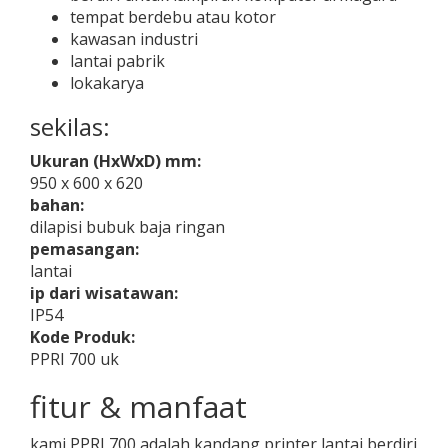
tempat berdebu atau kotor
kawasan industri
lantai pabrik
lokakarya
sekilas:
Ukuran (HxWxD) mm:
950 x 600 x 620
bahan:
dilapisi bubuk baja ringan
pemasangan:
lantai
ip dari wisatawan:
IP54
Kode Produk:
PPRI 700 uk
fitur & manfaat
kami PPRI 700 adalah kandang printer lantai berdiri