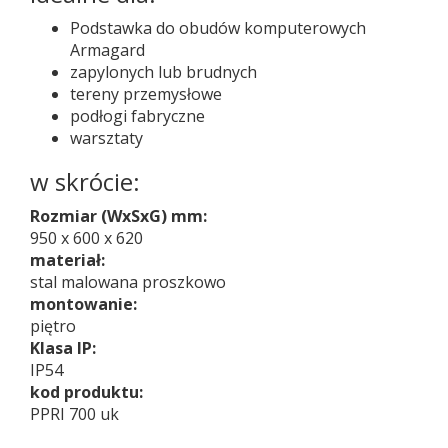
Podstawka do obudów komputerowych
Armagard
zapylonych lub brudnych
tereny przemysłowe
podłogi fabryczne
warsztaty
w skrócie:
Rozmiar (WxSxG) mm:
950 x 600 x 620
materiał:
stal malowana proszkowo
montowanie:
piętro
Klasa IP:
IP54
kod produktu:
PPRI 700 uk