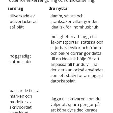
fötter för enkel rengöring och omlokalisering.
särdrag
dra nytta
tillverkade av
damm, smuts och
pulverlackerad
stänksäker vilket gör den
stålplåt
idealisk för inomhusbruk
möjligheten att lägga till
åtkomstportar, statiska och
skjutbara hyllor och främre
och bakre dörrar gör detta
höggradigt
till en idealisk hölje för att
cutomisable
anpassa till hur du vill ha
det. det kan också användas
som ett stativ för armagard
datorkapslar.
passar de flesta
märken och
lägga till skrivaren som du
modeller av
väljer att spara pengar på
skrivbordet,
att köpa dyra dedikerade
streckkod,