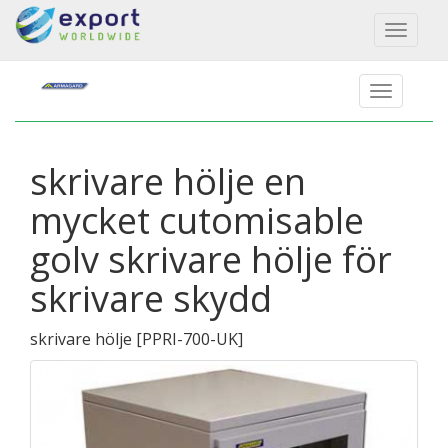
Toggl
naviga
skrivare hölje en
mycket cutomisable
golv skrivare hölje för
skrivare skydd
skrivare hölje
[
PPRI-700-UK
]