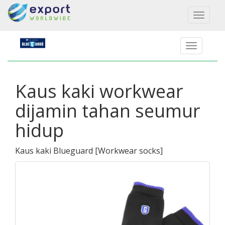
Toggl
naviga
Kaus kaki workwear
dijamin tahan seumur
hidup
Kaus kaki Blueguard
[
Workwear socks
]