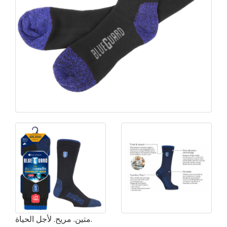
متين. مريح. لأجل الحياة.