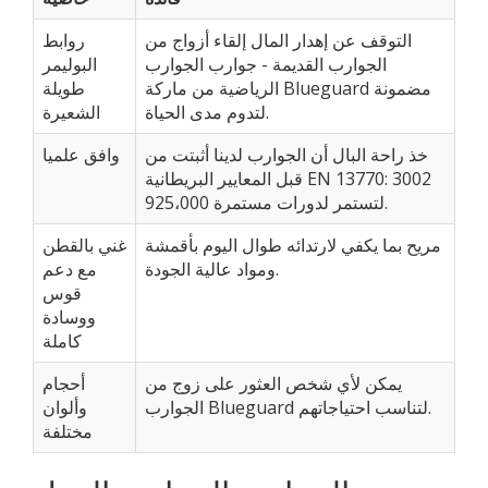
التوقف عن إهدار المال إلقاء أزواج من
روابط
الجوارب القديمة - جوارب الجوارب
البوليمر
الرياضية من ماركة Blueguard مضمونة
طويلة
لتدوم مدى الحياة.
الشعيرة
خذ راحة البال أن الجوارب لدينا أثبتت من
وافق علميا
قبل المعايير البريطانية EN 13770: 3002
لتستمر لدورات مستمرة 925،000.
مريح بما يكفي لارتدائه طوال اليوم بأقمشة
غني بالقطن
ومواد عالية الجودة.
مع دعم
قوس
ووسادة
كاملة
يمكن لأي شخص العثور على زوج من
أحجام
الجوارب Blueguard لتناسب احتياجاتهم.
وألوان
مختلفة