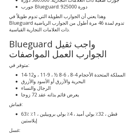
جورب صعبة ذات العلامات التجارية: 580،000 دورة
جورب Blueguard: 925000 دورة
وهذا يعني أن الجوارب الطويلة التي تدوم طويلاً في
Blueguard تدوم لمدة 46 مرة أطول من الجوارب الرياضية
ذات العلامات التجارية القياسية.
Blueguard واجب ثقيل
الجوارب العمل المواصفات
متوفر في:
المملكة المتحدة الأحجام 4-8 ، 6-8 ½ ، 9-11 ، و12-14
البحرية والأزرق أو الأسود والأزرق
الرجال والنساء
يعرض قائم بذاته عقد 72 زوجا
قماش:
63٪ قطن ، 32٪ بولي أميد ، 4٪ بولي بروبيلين ، 1٪
إيلاستين
غسل: