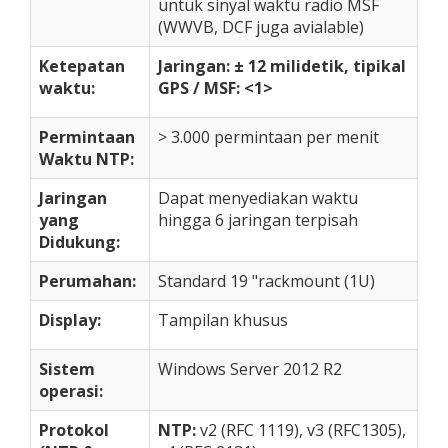
untuk sinyal waktu radio MSF
(WWVB, DCF juga avialable)
Ketepatan
Jaringan: ± 12 milidetik, tipikal
waktu:
GPS / MSF: <1>
Permintaan
> 3.000 permintaan per menit
Waktu NTP:
Jaringan
Dapat menyediakan waktu
yang
hingga 6 jaringan terpisah
Didukung:
Perumahan:
Standard 19 "rackmount (1U)
Display:
Tampilan khusus
Sistem
Windows Server 2012 R2
operasi:
Protokol
NTP:
v2 (RFC 1119), v3 (RFC1305),