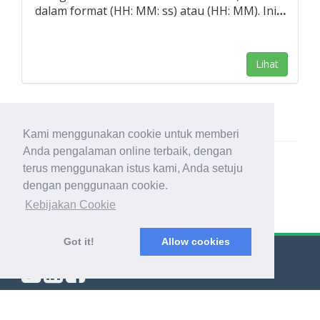
dalam format (HH: MM: ss) atau (HH: MM). Ini
…
Lihat
Kami menggunakan cookie untuk memberi
Anda pengalaman online terbaik, dengan
terus menggunakan istus kami, Anda setuju
dengan penggunaan cookie.
Kebijakan Cookie
Got it!
Allow cookies
© Export Worldwide 2026
Blog
|
Syarat & Ketentuan
|
Kebijakan Privasi
|