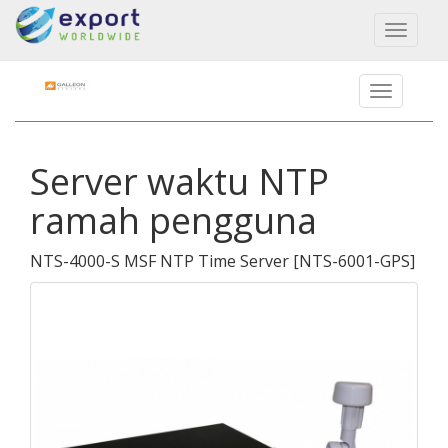
Toggl
naviga
Server waktu NTP
ramah pengguna
NTS-4000-S MSF NTP Time Server
[
NTS-6001-GPS
]