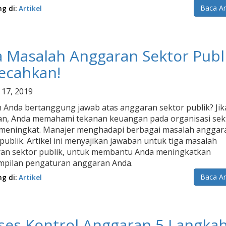
Baca Ar
ng di:
Artikel
a Masalah Anggaran Sektor Publi
ecahkan!
l 17, 2019
 Anda bertanggung jawab atas anggaran sektor publik? Jik
an, Anda memahami tekanan keuangan pada organisasi sek
 meningkat. Manajer menghadapi berbagai masalah anggar
publik. Artikel ini menyajikan jawaban untuk tiga masalah
an sektor publik, untuk membantu Anda meningkatkan
mpilan pengaturan anggaran Anda.
Baca Ar
ng di:
Artikel
ses Kontrol Anggaran 5 Langka