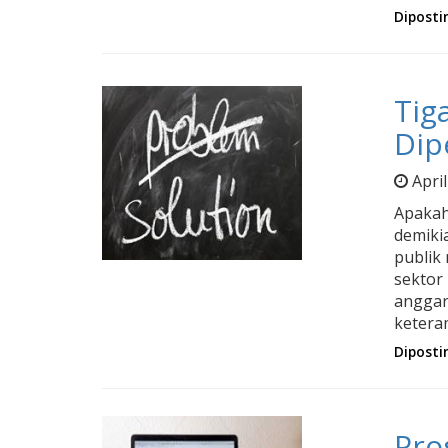
Diposti
Tig
Dip
Apri
Apakah
demiki
publik
sektor 
anggar
ketera
Diposti
Pro