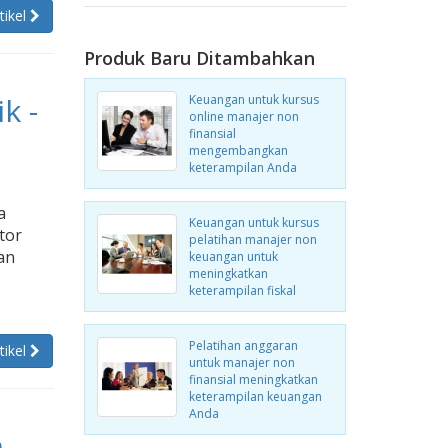
tikel
Produk Baru Ditambahkan
k -
Keuangan untuk kursus
online manajer non
finansial
mengembangkan
keterampilan Anda
a
Keuangan untuk kursus
tor
pelatihan manajer non
an
keuangan untuk
meningkatkan
keterampilan fiskal
Pelatihan anggaran
tikel
untuk manajer non
finansial meningkatkan
keterampilan keuangan
Anda
h