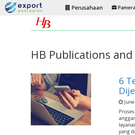
Perusahaan
Pamer
HB Publications and 
6 T
Dij
June
Proses
anggar
layana
yang d