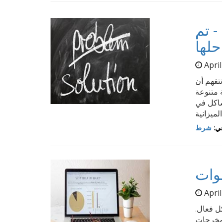
- تم
!
Apri
تفهم أن
 متنوعة
شاكل في
ي:
شرط
Apri
كل فعال.
لمخرجات