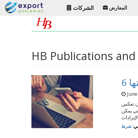
الشركات
المعارض
HB Publications and 
ها
June
 أن تعكس
تي يمكن
ي:
شرط