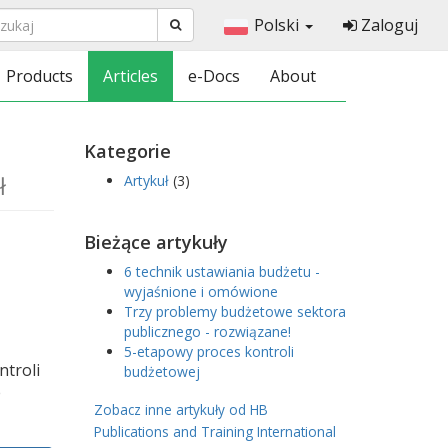
Polski
Zaloguj
Products
Articles
e-Docs
About
Kategorie
ł
Artykuł
(3)
Bieżące artykuły
6 technik ustawiania budżetu -
wyjaśnione i omówione
Trzy problemy budżetowe sektora
publicznego - rozwiązane!
5-etapowy proces kontroli
ntroli
budżetowej
e
Zobacz inne artykuły od HB
Publications and Training International