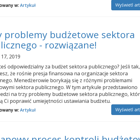
Wyświetl ar
kowany w:
Artykuł
y problemy budżetowe sektora
licznego - rozwiązane!
l 17, 2019
teś odpowiedzialny za budżet sektora publicznego? Jeśli tak
esz, że rośnie presja finansowa na organizacje sektora
znego. Menedżerowie borykają się z różnymi problemami
owymi sektora publicznego. W tym artykule przedstawiono
edzi na trzy problemy budżetowe sektora publicznego, któ
 Ci poprawić umiejętności ustawiania budżetu.
Wyświetl ar
kowany w:
Artykuł
tapowy proces kontroli budżeto