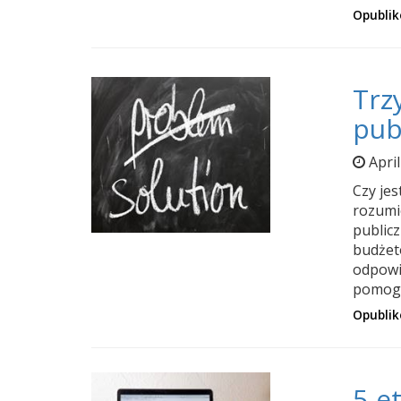
Opubli
Trz
pub
Apri
Czy jes
rozumi
public
budżet
odpowi
pomogą
Opubli
5-e