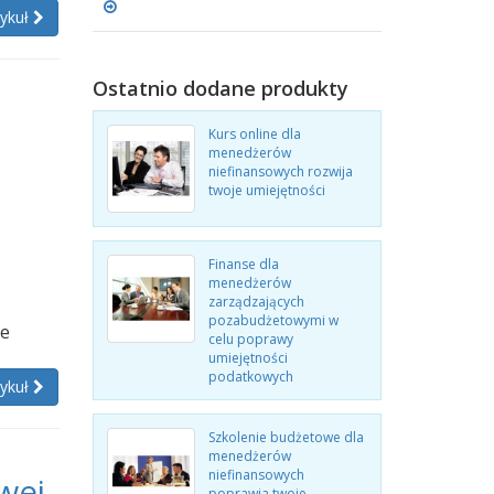
tykuł
Ostatnio dodane produkty
Kurs online dla
menedżerów
niefinansowych rozwija
twoje umiejętności
,
Finanse dla
menedżerów
zarządzających
pozabudżetowymi w
re
celu poprawy
umiejętności
podatkowych
tykuł
Szkolenie budżetowe dla
menedżerów
niefinansowych
wej
poprawia twoje