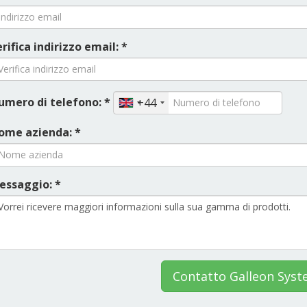
rifica indirizzo email: *
umero di telefono: *
+44
ome azienda: *
essaggio: *
Contatto Galleon Sys