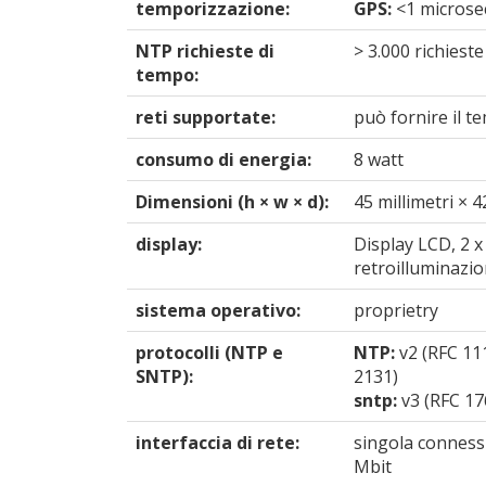
temporizzazione:
GPS:
<1 microsec
NTP richieste di
> 3.000 richiest
tempo:
reti supportate:
può fornire il t
consumo di energia:
8 watt
Dimensioni (h × w × d):
45 millimetri × 4
display:
Display LCD, 2 x 
retroilluminazi
sistema operativo:
proprietry
protocolli (NTP e
NTP:
v2 (RFC 111
SNTP):
2131)
sntp:
v3 (RFC 17
interfaccia di rete:
singola connessi
Mbit