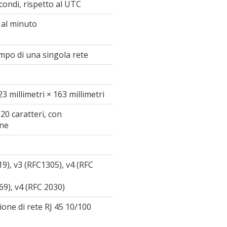
ondi, rispetto al UTC
e al minuto
empo di una singola rete
23 millimetri × 163 millimetri
20 caratteri, con
one
9), v3 (RFC1305), v4 (RFC
69), v4 (RFC 2030)
one di rete RJ 45 10/100