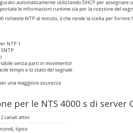
nfigurato automaticamente utilizzando DHCP per assegnare un 
 riportate le informazioni runtime sia per la ricezione del segn
0 richieste NTP al minuto, il che rende la scelta per fornire l'
ver NTP 1
 e SNTP
o
rnabile senza parti in movimento!
acile tempo e lo stato del segnale
 per una maggiore sicurezza
one per le NTS 4000 s di server
 canali attivi
econdi, tipico