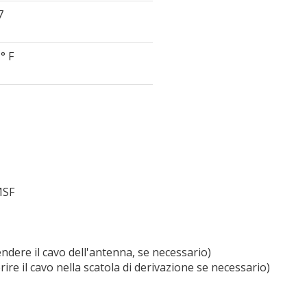
7
° F
MSF
endere il cavo dell'antenna, se necessario)
ire il cavo nella scatola di derivazione se necessario)