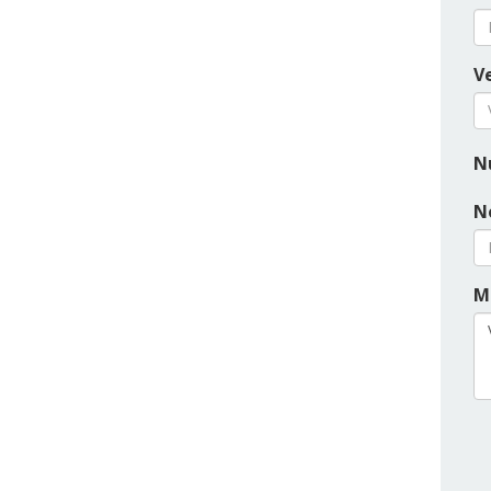
Ve
N
N
M