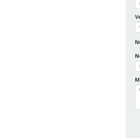
Ve
N
N
M