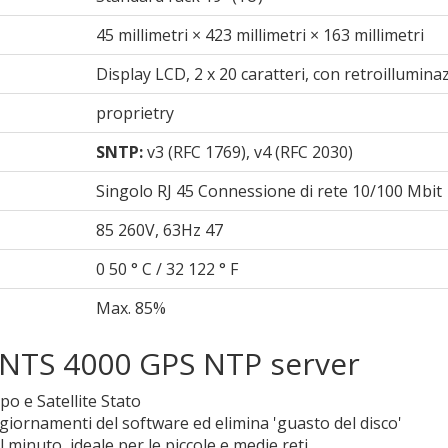
45 millimetri × 423 millimetri × 163 millimetri
Display LCD, 2 x 20 caratteri, con retroillumina
proprietry
SNTP:
v3 (RFC 1769), v4 (RFC 2030)
Singolo RJ 45 Connessione di rete 10/100 Mbit
85 260V, 63Hz 47
0 50 ° C / 32 122 ° F
Max. 85%
r NTS 4000 GPS NTP server
po e Satellite Stato
iornamenti del software ed elimina 'guasto del disco'
 minuto, ideale per le piccole e medie reti