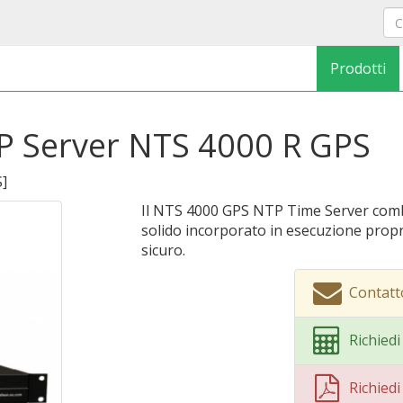
Prodotti
 Server NTS 4000 R GPS
S
]
Il NTS 4000 GPS NTP Time Server combi
solido incorporato in esecuzione propr
sicuro.
Contatt
Richied
Richied