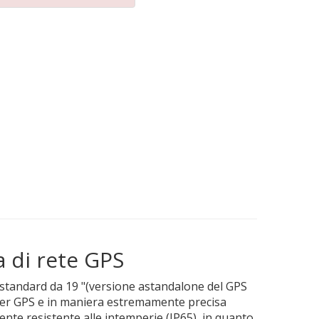
a di rete GPS
k standard da 19 "(versione astandalone del GPS
uter GPS e in maniera estremamente precisa
nte resistente alle intemperie (IP65), in quanto