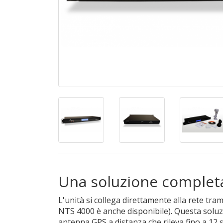
Una soluzione completa 
L'unità si collega direttamente alla rete tr
NTS 4000 è anche disponibile). Questa solu
antenna GPS a distanza che rileva fino a 12 