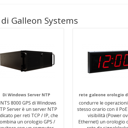
i di Galleon Systems
Di Windows Server NTP
rete galeone orologio d
l NTS 8000 GPS di Windows
condurre le operazioni
TP Server è un server NTP
stesso orario con il PoE
dicato per reti TCP / IP, che
visibilità (Power o
combina un orologio GPS /
Ethernet) un orologio d
icevitore con un computer
…
rete da signalclocks