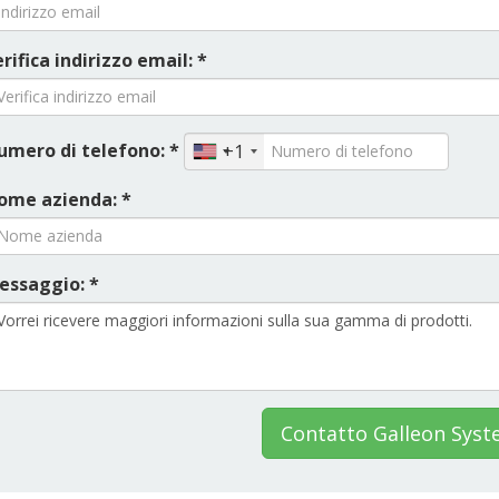
rifica indirizzo email: *
umero di telefono: *
+1
ome azienda: *
essaggio: *
Contatto Galleon Sys