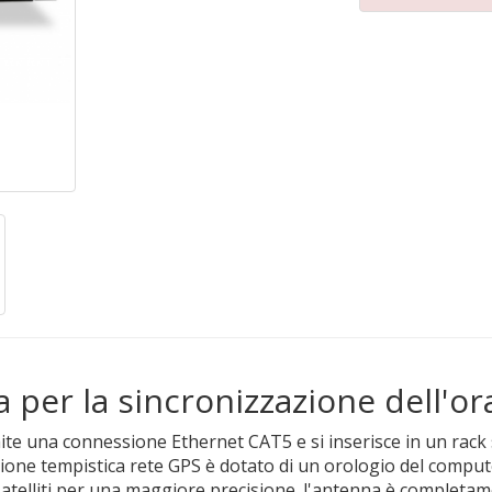
per la sincronizzazione dell'or
amite una connessione Ethernet CAT5 e si inserisce in un rac
zione tempistica rete GPS è dotato di un orologio del comp
satelliti per una maggiore precisione. l'antenna è completame