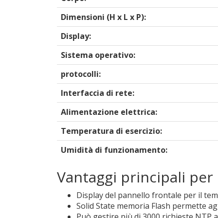
Dimensioni (H x L x P):
Display:
Sistema operativo:
protocolli:
Interfaccia di rete:
Alimentazione elettrica:
Temperatura di esercizio:
Umidità di funzionamento:
Vantaggi principali pe
Display del pannello frontale per il tem
Solid State memoria Flash permette agg
Può gestire più di 3000 richieste NTP al