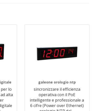
igitale
galeone orologio ntp
 per lo
sincronizzare il efficienza
 ad alta
operativa con il PoE
ver
intelligente e professionale a
igitale
6 cifre (Power over Ethernet)
.
…
orologio NTP dal
…