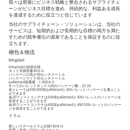
我々は密接にビジネス戦略と整合されるサプライチェ
ーンがビジネス目標を進め、持続的な、利益ある成長
を達成するために役立つと信じています
当社のサプライチェーン・ソリューションは、当社の
サービスは、短期的および長期的な目標の両方を満た
すための競争優位の源泉であることを保証するのに役
立ちます。
梱包＆物流
bituplast
bituplastの技術仕様
ネット充填容量40キロ
パッケージの高さ90センチメートル
パッケージワイド43センチメートル
palletised箱重量：1.000キロ
すべてのパレットボックス内のパッケージ数：25 30
各トレーラは500 600非palletisedと450パレットパッケージを運ぶこと
ができます
各20フィートコンテナは500非palletisedと430パレットのパッケージを
収容することができます
各40フィートコンテナは600非palletisedと490 500パレットのパッケー
ジを収容することができます
ドラム
新しいスチールドラム仕様180キロ
板厚（本体）0.6センチメートル