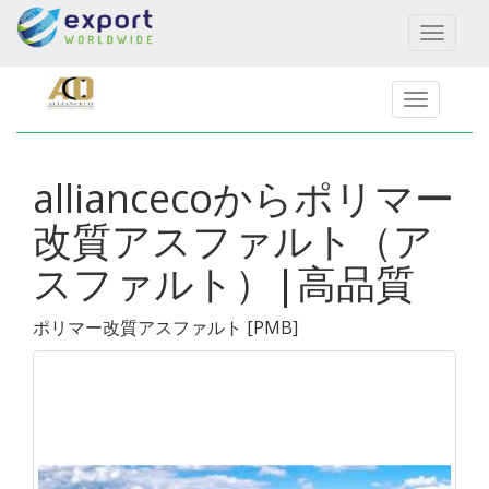
Toggl
naviga
alliancecoからポリマー
改質アスファルト（ア
スファルト）|高品質
ポリマー改質アスファルト
[
PMB
]