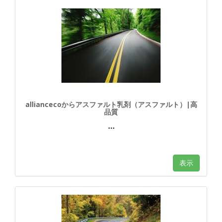
alliancecoからアスファルト乳剤（アスファルト）|高
品質
…
表示