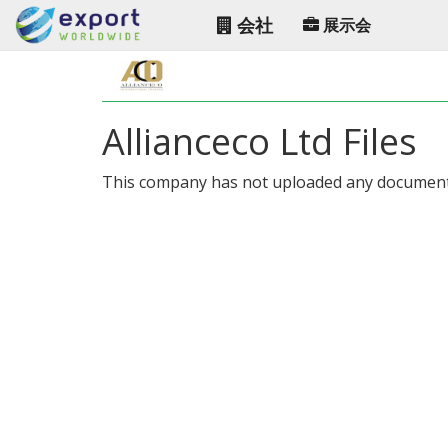
会社
展示会
Allianceco Ltd Files
This company has not uploaded any document