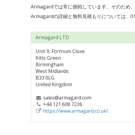
Armagardでは常に挑戦しています。その
Armagardの詳細と無料見積もりについては、0121 
Armagard LTD
Unit 9, Fortnum Close
Kitts Green
Birmingham
West Midlands
B33 0LG
United Kingdom
sales@armagard.com
+44 121 608 7226
https://www.armagard.co.uk/