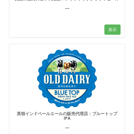
…
表示
英領インドペールエールの販売代理店：ブルートップ
IPA
…