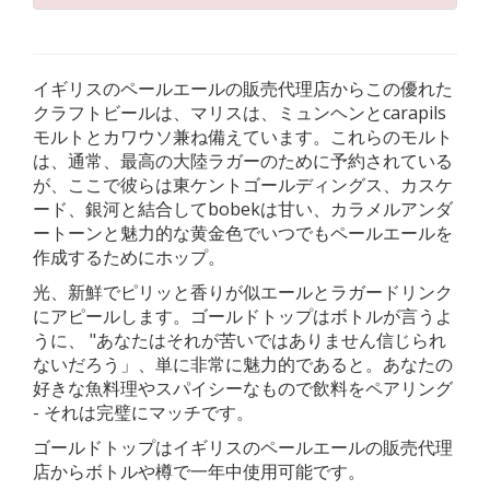
イギリスのペールエールの販売代理店からこの優れた
クラフトビールは、マリスは、ミュンヘンとcarapils
モルトとカワウソ兼ね備えています。これらのモルト
は、通常、最高の大陸ラガーのために予約されている
が、ここで彼らは東ケントゴールディングス、カスケ
ード、銀河と結合してbobekは甘い、カラメルアンダ
ートーンと魅力的な黄金色でいつでもペールエールを
作成するためにホップ。
光、新鮮でピリッと香りが似エールとラガードリンク
にアピールします。ゴールドトップはボトルが言うよ
うに、 "あなたはそれが苦いではありません信じられ
ないだろう」、単に非常に魅力的であると。あなたの
好きな魚料理やスパイシーなもので飲料をペアリング
- それは完璧にマッチです。
ゴールドトップはイギリスのペールエールの販売代理
店からボトルや樽で一年中使用可能です。