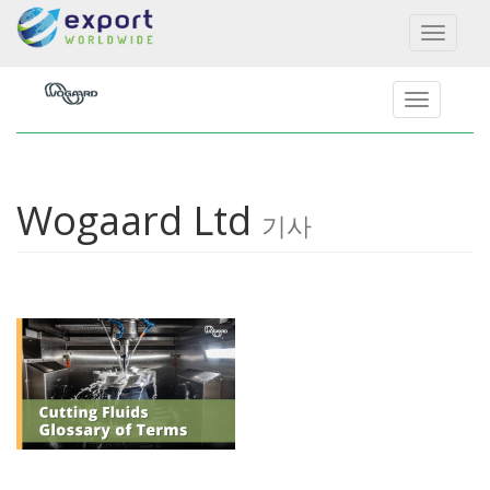
Toggl
naviga
Wogaard Ltd
기사