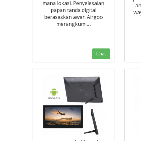
mana lokasi. Penyelesaian
an
papan tanda digital
way
berasaskan awan Airgoo
merangkumi
…
Lihat