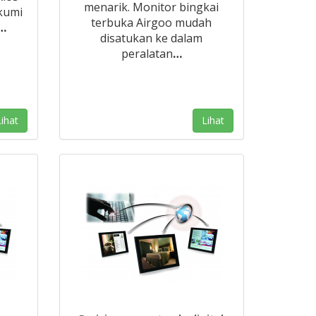
menarik. Monitor bingkai
gkumi
terbuka Airgoo mudah
…
disatukan ke dalam
peralatan
…
ihat
Lihat