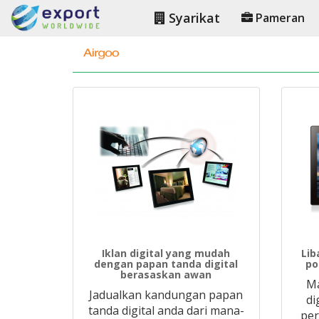
Syarikat
Pameran
Iklan digital yang mudah
Lib
dengan papan tanda digital
po
berasaskan awan
Ma
Jadualkan kandungan papan
di
tanda digital anda dari mana-
per