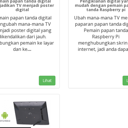
main papan tanda digital
Pengiklanan digital ya
adikan TV menjadi poster
mudah dengan pemain p
digital
tanda Raspberry pi
ain papan tanda digital
Ubah mana-mana TV men
ngubah mana-mana TV
paparan papan tanda digi
jadi poster digital yang
Pemain papan tanda
dikendalikan dari jauh.
Raspberry Pi
bungkan pemain ke layar
menghubungkan skrin
dan ke
…
internet, jadi anda dapa
Lihat
L