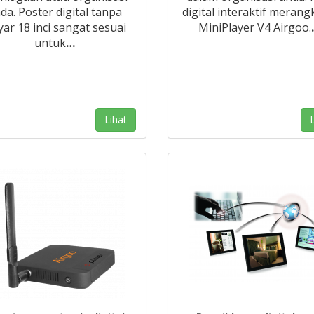
da. Poster digital tanpa
digital interaktif meran
ar 18 inci sangat sesuai
MiniPlayer V4 Airgoo.
untuk
…
Lihat
L