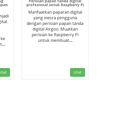
ng
Perisian papan tanda digital
apan
profesional untuk Raspberry Pi
Manfaatkan paparan digital
jadi
yang mesra pengguna
tal.
dengan perisian papan tanda
digital Airgoo. Muatkan
perisian ke Raspberry Pi
 ke
untuk membuat
…
t
…
ihat
Lihat