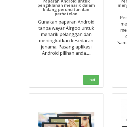
Paparan Android untuk
Pe
pengiklanan menarik dalam
menj
bidang peruncitan dan
perhotelan
Pem
Gunakan paparan Android
me
tanpa wayar Airgoo untuk
men
menarik pelanggan dan
meningkatkan kesedaran
Sam
jenama. Pasang aplikasi
Android pilihan anda.
…
Lihat