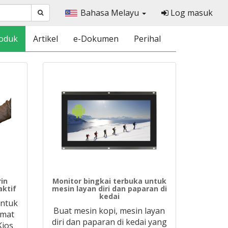
Bahasa Melayu
Log masuk
oduk
Artikel
e-Dokumen
Perihal
in
Monitor bingkai terbuka untuk
aktif
mesin layan diri dan paparan di
kedai
untuk
Buat mesin kopi, mesin layan
umat
diri dan paparan di kedai yang
Kios