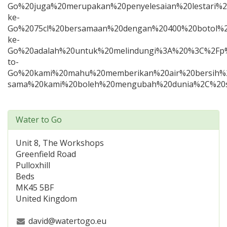
Go%20juga%20merupakan%20penyelesaian%20lestari%2
ke-
Go%2075cl%20bersamaan%20dengan%20400%20botol%2
ke-
Go%20adalah%20untuk%20melindungi%3A%20%3C%2Fp%3
to-
Go%20kami%20mahu%20memberikan%20air%20bersih%2
sama%20kami%20boleh%20mengubah%20dunia%2C%20s
Water to Go
Unit 8, The Workshops
Greenfield Road
Pulloxhill
Beds
MK45 5BF
United Kingdom
david@watertogo.eu