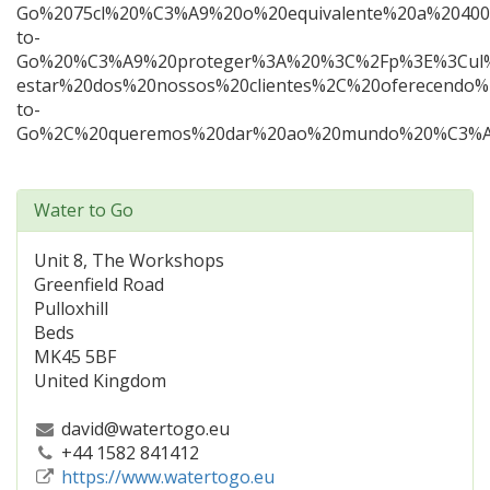
Go%2075cl%20%C3%A9%20o%20equivalente%20a%2040
to-
Go%20%C3%A9%20proteger%3A%20%3C%2Fp%3E%3Cul%
estar%20dos%20nossos%20clientes%2C%20oferecend
to-
Go%2C%20queremos%20dar%20ao%20mundo%20%C3%A1g
Water to Go
Unit 8, The Workshops
Greenfield Road
Pulloxhill
Beds
MK45 5BF
United Kingdom
david@watertogo.eu
+44 1582 841412
https://www.watertogo.eu