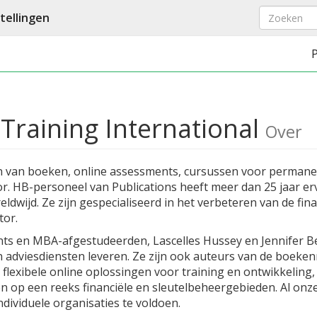
ellingen
Training International
Over
en van boeken, online assessments, cursussen voor permane
or. HB-personeel van Publications heeft meer dan 25 jaar er
eldwijd. Ze zijn gespecialiseerd in het verbeteren van de fi
tor.
unts en MBA-afgestudeerden, Lascelles Hussey en Jennifer 
en adviesdiensten leveren. Ze zijn ook auteurs van de boeke
 flexibele online oplossingen voor training en ontwikkeling,
n op een reeks financiële en sleutelbeheergebieden. Al o
dividuele organisaties te voldoen.