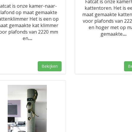
Fatcat is onze kame
atcat is onze kamer-naar-
kattentoren. Het is e
lafond op maat gemaakte
maat gemaakte katte
attenklimmer Het is een op
voor plafonds van 22
aat gemaakte kat klimmer
en hoger met op m
oor plafonds van 2220 mm
gemaakte
…
en
…
Bekijken
Be