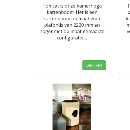
Tomcat is onze kamerhoge
F
kattenboom. Het is een
p
kattenboom op maat voor
k
plafonds van 2220 mm en
m
hoger met op maat gemaakte
v
configuratie
…
Bekijken