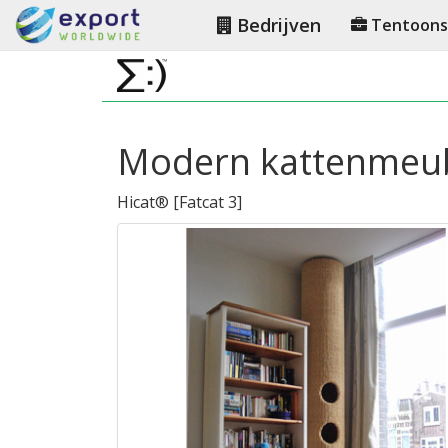
Bedrijven
Tentoonst
Modern kattenmeubi
Hicat®
[
Fatcat 3
]