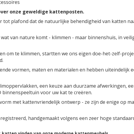
cessoires
over onze geweldige kattenposten.
 tot plafond dat de natuurlijke behendigheid van katten na
at van nature komt - klimmen - maar binnenshuis, in veiligh
ten om te klimmen, startten we ons eigen doe-het-zelf-proj
d.
llende vormen, maten en materialen en hebben uiteindelijk 
limoppervlakken, een keuze aan duurzame afwerkingen, een 
 binnenspeeltuin voor uw kat te creëren.
m met kattenvriendelijk ontwerp - ze zijn de enige op ma
registreerd, handgemaakt volgens een zeer hoge standaard,
t katten vinden van onze moderne kattenmeubels.