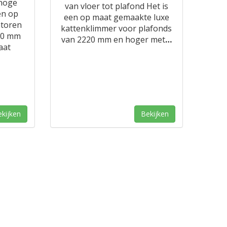
rhoge
van vloer tot plafond Het is
en op
een op maat gemaakte luxe
ntoren
kattenklimmer voor plafonds
20 mm
van 2220 mm en hoger met
…
aat
kijken
Bekijken