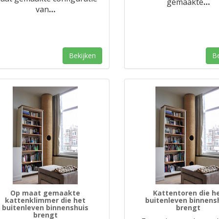
gemaakte
…
van
…
Bekijken
Be
Op maat gemaakte
Kattentoren die h
kattenklimmer die het
buitenleven binnens
buitenleven binnenshuis
brengt
brengt