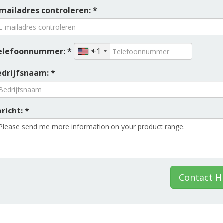
-mailadres controleren: *
elefoonnummer: *
+1
edrijfsnaam: *
richt: *
Contact H