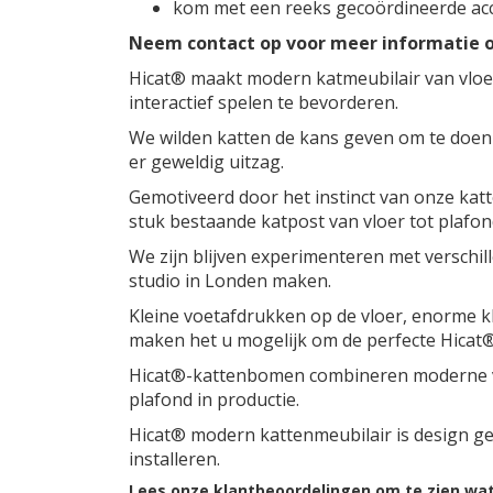
kom met een reeks gecoördineerde ac
Neem contact op voor meer informatie 
Hicat® maakt modern katmeubilair van vloer
interactief spelen te bevorderen.
We wilden katten de kans geven om te doen w
er geweldig uitzag.
Gemotiveerd door het instinct van onze kat
stuk bestaande katpost van vloer tot plafon
We zijn blijven experimenteren met verschi
studio in Londen maken.
Kleine voetafdrukken op de vloer, enorme k
maken het u mogelijk om de perfecte Hicat®
Hicat®-kattenbomen combineren moderne vor
plafond in productie.
Hicat® modern kattenmeubilair is design ge
installeren.
Lees onze klantbeoordelingen om te zien wa