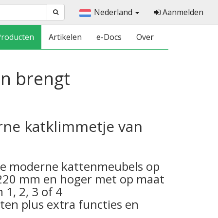
Nederland
Aanmelden
Producten
Artikelen
e-Docs
Over
en brengt
rne katklimmetje van
nze moderne kattenmeubels op
2220 mm en hoger met op maat
1, 2, 3 of 4
n plus extra functies en