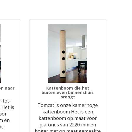
en naar
Kattenboom die het
buitenleven binnenshuis
brengt
-tot-
Tomcat is onze kamerhoge
 Het is
kattenboom Het is een
oor
kattenboom op maat voor
m en
plafonds van 2220 mm en
at
hoger met op maat gemaakte