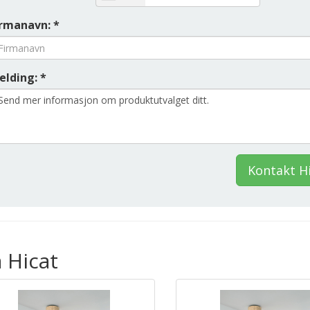
irmanavn: *
elding: *
Kontakt H
 Hicat