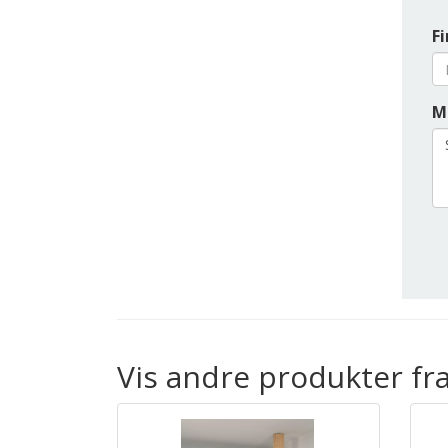
F
M
Vis andre produkter fra