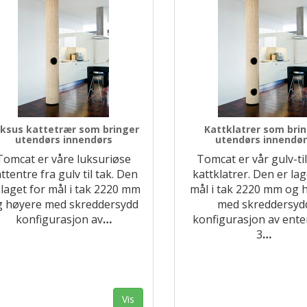
ksus kattetrær som bringer
Kattklatrer som bri
utendørs innendørs
utendørs innendø
Tomcat er våre luksuriøse
Tomcat er vår gulv-til
ttentre fra gulv til tak. Den
kattklatrer. Den er lag
 laget for mål i tak 2220 mm
mål i tak 2220 mm og 
g høyere med skreddersydd
med skreddersyd
konfigurasjon av
…
konfigurasjon av enten
3
…
Vis