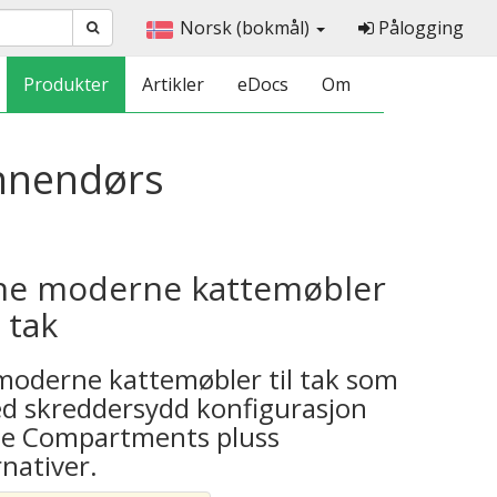
Norsk (bokmål)
Pålogging
Produkter
Artikler
eDocs
Om
nnendørs
rne moderne kattemøbler
 tak
 moderne kattemøbler til tak som
d skreddersydd konfigurasjon
Hole Compartments pluss
rnativer.