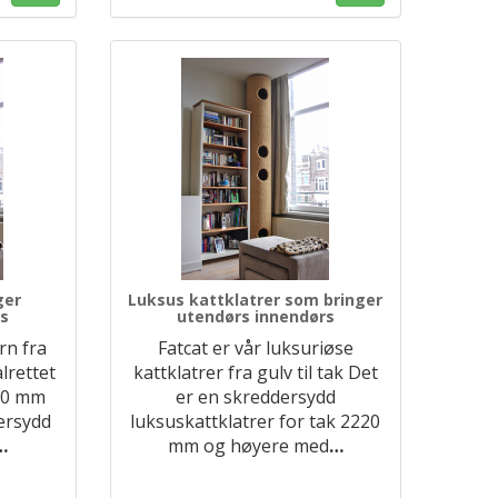
ger
Luksus kattklatrer som bringer
rs
utendørs innendørs
rn fra
Fatcat er vår luksuriøse
ålrettet
kattklatrer fra gulv til tak Det
220 mm
er en skreddersydd
ersydd
luksuskattklatrer for tak 2220
…
mm og høyere med
…