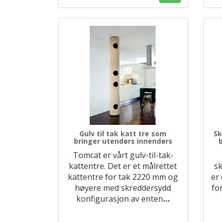
Gulv til tak katt tre som
Sk
bringer utendørs innendørs
Tomcat er vårt gulv-til-tak-
kattentre. Det er et målrettet
sk
kattentre for tak 2220 mm og
er
høyere med skreddersydd
fo
konfigurasjon av enten
…