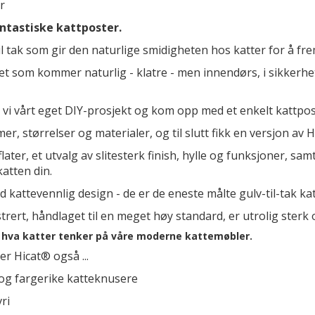
r
ntastiske kattposter.
 tak som gir den naturlige smidigheten hos katter for å frem
 det som kommer naturlig - klatre - men innendørs, i sikkerhe
t vi vårt eget DIY-prosjekt og kom opp med et enkelt kattpost 
r, størrelser og materialer, og til slutt fikk en versjon av 
ater, et utvalg av slitesterk finish, hylle og funksjoner, sam
atten din.
attevennlig design - de er de eneste målte gulv-til-tak ka
rt, håndlaget til en meget høy standard, er utrolig sterk o
e hva katter tenker på våre moderne kattemøbler.
er Hicat® også ...
e og fargerike katteknusere
ri