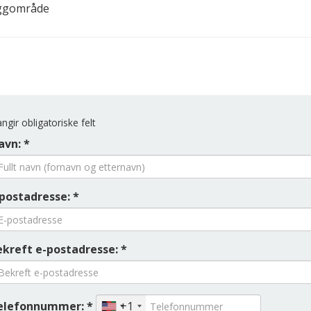
eggområde
ngir obligatoriske felt
avn: *
-postadresse: *
ekreft e-postadresse: *
elefonnummer: *
+1