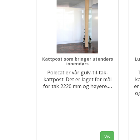
Kattpost som bringer utendørs
Lu
innendørs
Polecat er vår gulv-til-tak-
kattpost. Det er laget for mål
ka
for tak 2220 mm og høyere.
…
er
o
Vis