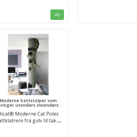
Vis
Moderne kattstolper som
bringer utendørs innendørs
Hicat® Moderne Cat Poles
ttklatrere fra gulv til tak.
…