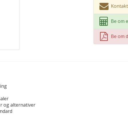
Kontakt
Be om e
Be om 
ring
aler
r og alternativer
andard