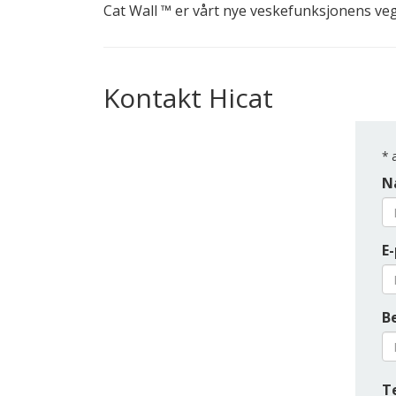
Cat Wall ™ er vårt nye veskefunksjonens v
Kontakt Hicat
*
a
N
E
B
T