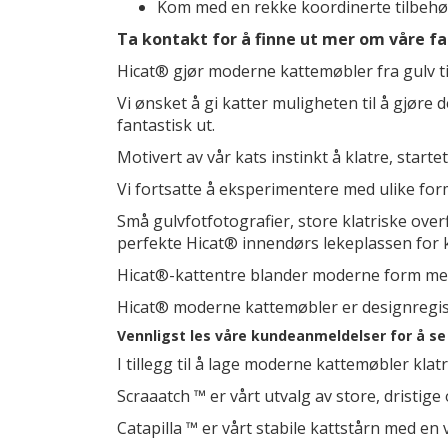
Kom med en rekke koordinerte tilbehø
Ta kontakt for å finne ut mer om våre fa
Hicat® gjør moderne kattemøbler fra gulv til
Vi ønsket å gi katter muligheten til å gjøre
fantastisk ut.
Motivert av vår kats instinkt å klatre, starte
Vi fortsatte å eksperimentere med ulike forme
Små gulvfotfotografier, store klatriske overfl
perfekte Hicat® innendørs lekeplassen for k
Hicat®-kattentre blander moderne form med k
Hicat® moderne kattemøbler er designregistre
Vennligst les våre kundeanmeldelser for å s
I tillegg til å lage moderne kattemøbler klatr
Scraaatch ™ er vårt utvalg av store, dristig
Catapilla ™ er vårt stabile kattstårn med en v