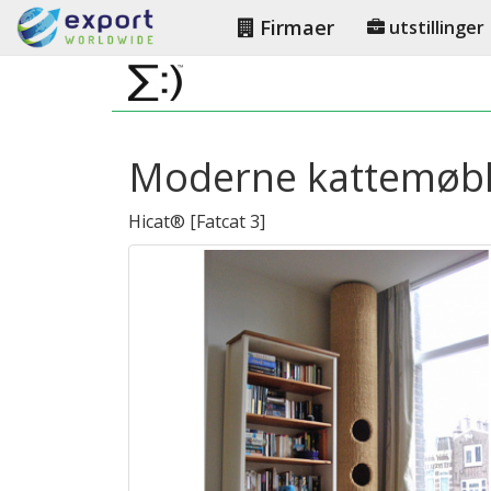
Firmaer
utstillinger
Moderne kattemøbl
Hicat®
[
Fatcat 3
]