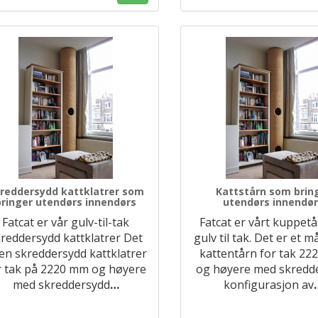
reddersydd kattklatrer som
Kattstårn som brin
bringer utendørs innendørs
utendørs innendø
Fatcat er vår gulv-til-tak
Fatcat er vårt kuppetå
reddersydd kattklatrer Det
gulv til tak. Det er et m
 en skreddersydd kattklatrer
kattentårn for tak 2
r tak på 2220 mm og høyere
og høyere med skredd
med skreddersydd
…
konfigurasjon av