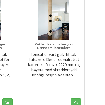
nger
Kattentre som bringer
rs
utendørs innendørs
-tak-
Tomcat er vårt gulv-til-tak-
et for
kattentre Det er et målrettet
høyere
kattentre for tak 2220 mm og
d
høyere med skreddersydd
 1, 2,
konfigurasjon av enten
…
Vis
Vis