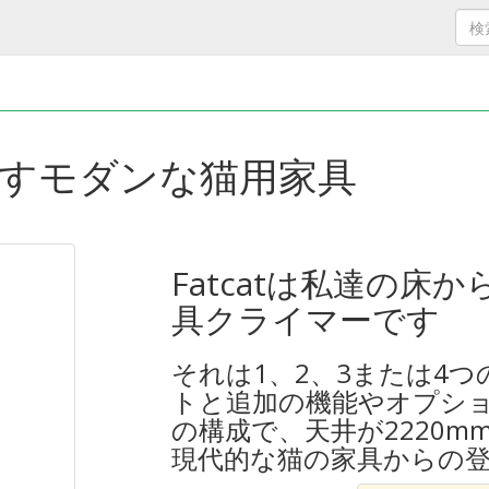
すモダンな猫用家具
Fatcatは私達の
具クライマーです
それは1、2、3または4
トと追加の機能やオプシ
の構成で、天井が2220
現代的な猫の家具からの