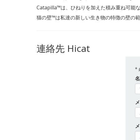
Catapilla™は、ひねりを加えた積み重ね可
猫の壁™は私達の新しい生き物の特徴の壁の
連絡先 Hicat
*
名
メ
メ