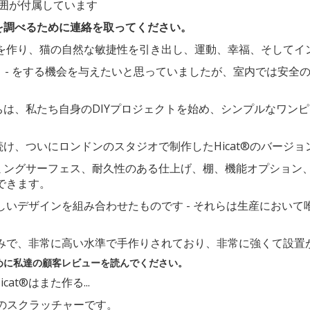
囲が付属しています
を調べるために連絡を取ってください。
家具を作り、猫の自然な敏捷性を引き出し、運動、幸福、そして
こと - をする機会を与えたいと思っていましたが、室内では安
は、私たち自身のDIYプロジェクトを始め、シンプルなワン
け、ついにロンドンのスタジオで制作したHicat®のバージ
ミングサーフェス、耐久性のある仕上げ、棚、機能オプション
ができます。
優しいデザインを組み合わせたものです - それらは生産におい
録済みで、非常に高い水準で手作りされており、非常に強くて設置
めに私達の顧客レビューを読んでください。
t®はまた作る...
な猫のスクラッチャーです。