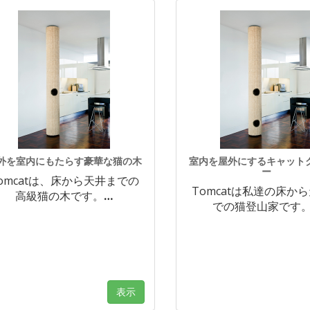
外を室内にもたらす豪華な猫の木
室内を屋外にするキャット
ー
omcatは、床から天井までの
Tomcatは私達の床か
高級猫の木です。
…
での猫登山家です
表示