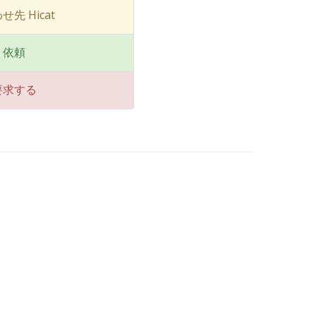
先 Hicat
り依頼
要求する