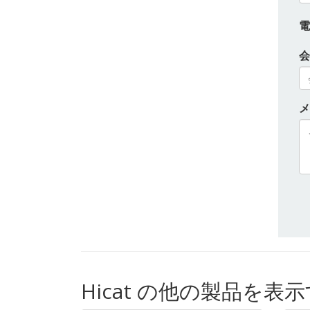
電
会
メ
Hicat の他の製品を表