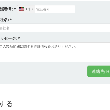
話番号: *
+1
社名: *
ッセージ: *
連絡先 Hi
示する