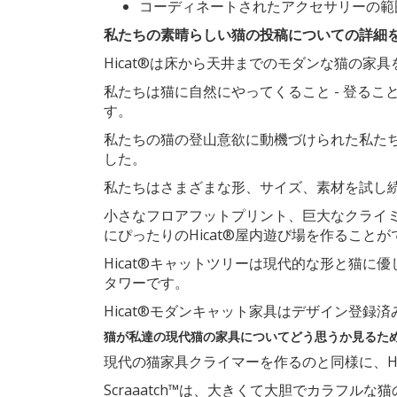
コーディネートされたアクセサリーの範
私たちの素晴らしい猫の投稿についての詳細
Hicat®は床から天井までのモダンな猫の
私たちは猫に自然にやってくること - 登る
す。
私たちの猫の登山意欲に動機づけられた私たち
した。
私たちはさまざまな形、サイズ、素材を試し続
小さなフロアフットプリント、巨大なクライ
にぴったりのHicat®屋内遊び場を作ること
Hicat®キャットツリーは現代的な形と猫に
タワーです。
Hicat®モダンキャット家具はデザイン登
猫が私達の現代猫の家具についてどう思うか見るた
現代の猫家具クライマーを作るのと同様に、Hica
Scraaatch™は、大きくて大胆でカラフル