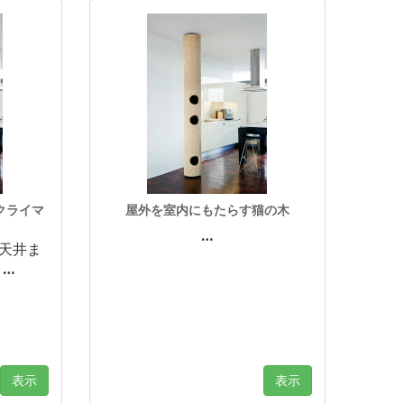
クライマ
屋外を室内にもたらす猫の木
…
ら天井ま
。
…
表示
表示