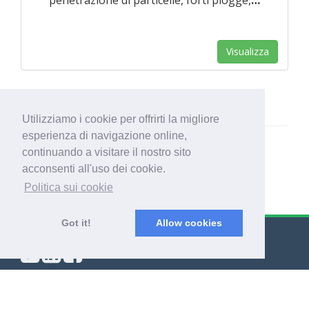
penetrazione di particelle, forti piogge,
…
Visualizza
Utilizziamo i cookie per offrirti la migliore
esperienza di navigazione online,
continuando a visitare il nostro sito
acconsenti all'uso dei cookie.
Politica sui cookie
Got it!
Allow cookies
© Export Worldwide 2026
Blog
|
Termini & condizioni
|
Politica di riservatezza
|
Info