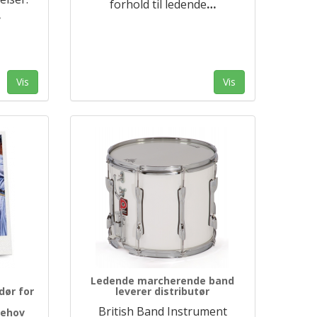
forhold til ledende
…
…
Vis
Vis
Ledende marcherende band
dør for
leverer distributør
British Band Instrument
behov