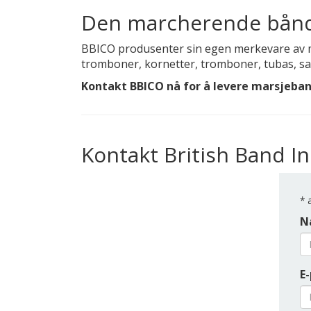
Den marcherende bånd
BBICO produsenter sin egen merkevare av m
tromboner, kornetter, tromboner, tubas, sax
Kontakt BBICO nå for å levere marsjeban
Kontakt British Band 
*
a
N
E