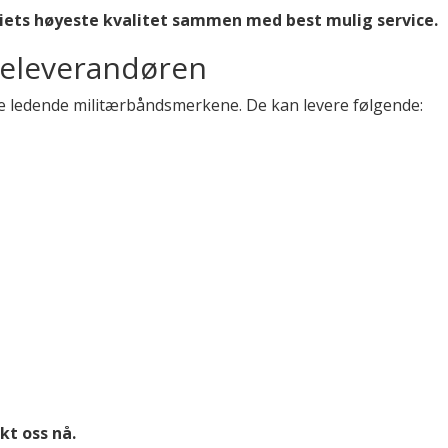
iets høyeste kvalitet sammen med best mulig service.
heleverandøren
de ledende militærbåndsmerkene. De kan levere følgende:
t oss nå.