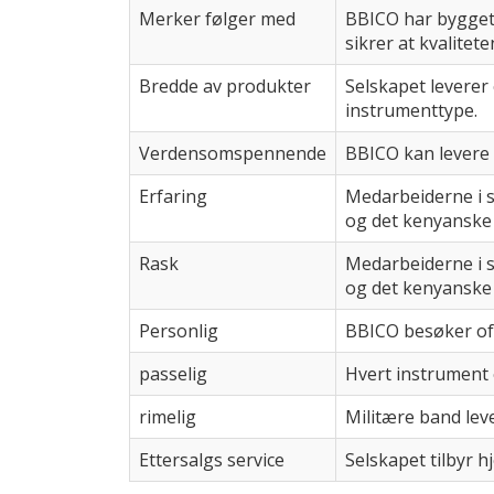
Merker følger med
BBICO har bygget 
sikrer at kvalitet
Bredde av produkter
Selskapet leverer 
instrumenttype.
Verdensomspennende
BBICO kan levere 
Erfaring
Medarbeiderne i s
og det kenyanske
Rask
Medarbeiderne i s
og det kenyanske
Personlig
BBICO besøker oft
passelig
Hvert instrument 
rimelig
Militære band lever
Ettersalgs service
Selskapet tilbyr h