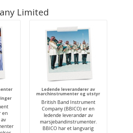
pany Limited
menter
Ledende leverandører av
marchinstrumenter og utstyr
inger
British Band Instrument
ment
Company (BBICO) er en
r en
ledende leverandør av
 av
marsjebandinstrumenter.
menter
BBICO har et langvarig
elser.