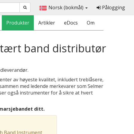
Norsk (bokmål)
Pålogging
Produkter
Artikler
eDocs
Om
ært band distributør
dleverandør.
nter av høyeste kvalitet, inkludert treblåsere,
t sammen med ledende merkevarer som Selmer
er også instrumenter for å sikre at hvert
marsjebandet ditt.
sh Band Instrument