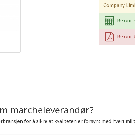
Company Limi
Be om e
Be om 
om marcheleverandør?
ærbransjen for å sikre at kvaliteten er forsynt med hvert mil