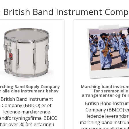
a British Band Instrument Com
rching Band Supply Company
Marching band instru
r alle dine instrument behov
for seremonielle
arrangementer og feir
British Band Instrument
British Band Instru
Company (BBICO) er et
Company (BBICO) e
ledende marcherende
ledende leverandør
andforsyningsfirma. BBICO
marching band instru
har over 30 års erfaring i
for seremonielle hend