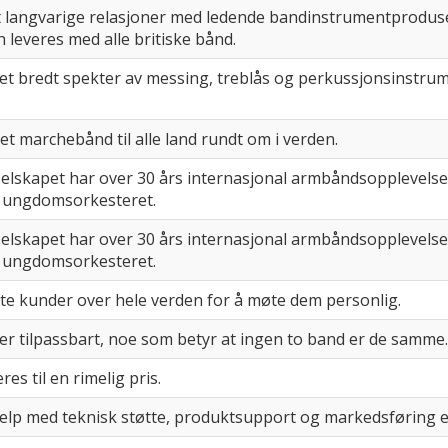
langvarige relasjoner med ledende bandinstrumentprodusen
en leveres med alle britiske bånd.
et bredt spekter av messing, treblås og perkussjonsinstrume
et marchebånd til alle land rundt om i verden.
elskapet har over 30 års internasjonal armbåndsopplevelse. 
 ungdomsorkesteret.
elskapet har over 30 års internasjonal armbåndsopplevelse. 
 ungdomsorkesteret.
e kunder over hele verden for å møte dem personlig.
er tilpassbart, noe som betyr at ingen to band er de samme.
es til en rimelig pris.
jelp med teknisk støtte, produktsupport og markedsføring ette