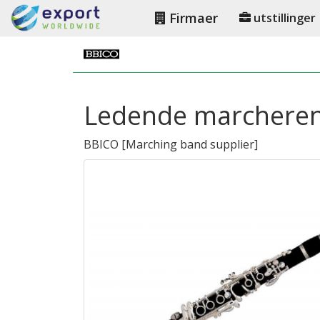
Firmaer
utstillinger
Ledende marcherend
BBICO
[
Marching band supplier
]