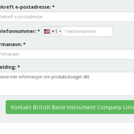
ekreft e-postadresse: *
elefonnummer: *
+1
irmanavn: *
elding: *
Kontakt British Band Instrument Company Lim