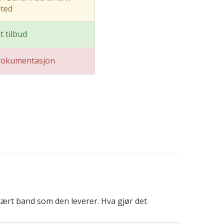
ted
t tilbud
dokumentasjon
itært band som den leverer. Hva gjør det