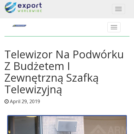
Toggl
naviga
Telewizor Na Podwórku
Z Budżetem I
Zewnętrzną Szafką
Telewizyjną
April 29, 2019