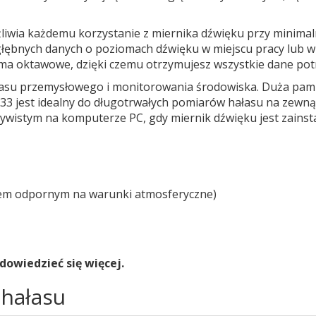
iwia każdemu korzystanie z miernika dźwięku przy minimal
ogłębnych danych o poziomach dźwięku w miejscu pracy lub 
asma oktawowe, dzięki czemu otrzymujesz wszystkie dane po
łasu przemysłowego i monitorowania środowiska. Duża pami
33 jest idealny do długotrwałych pomiarów hałasu na zewną
czywistym na komputerze PC, gdy miernik dźwięku jest zains
wem odpornym na warunki atmosferyczne)
dowiedzieć się więcej.
 hałasu