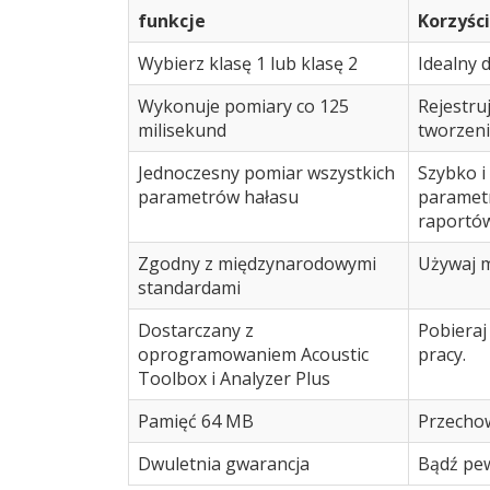
funkcje
Korzyści
Wybierz klasę 1 lub klasę 2
Idealny 
Wykonuje pomiary co 125
Rejestru
milisekund
tworzeni
Jednoczesny pomiar wszystkich
Szybko i
parametrów hałasu
parametr
raportów
Zgodny z międzynarodowymi
Używaj m
standardami
Dostarczany z
Pobieraj
oprogramowaniem Acoustic
pracy.
Toolbox i Analyzer Plus
Pamięć 64 MB
Przechow
Dwuletnia gwarancja
Bądź pew