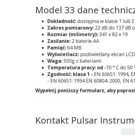
Model 33 dane technic
Dokładność:
dostępna w klasie 1 lub 2
Zakres pomiarowy:
22 dB do 137 dB (A
Rozmiar (milimetry):
341 x 82 x 19
Zasilanie:
2 baterie AA
Pamięć:
64 MB
Wyświetlacz:
podświetlany ekran LCD
Waga:
550g z bateriami
Temperatura pracy: od
-10 ° C do 50 
Zgodność: klasa 1 -
EN 60651: 1994, EN
- EN 60651: 1994 EN 60804: 2000, EN 612
Wypełnij poniższy formularz, aby poprosić
Kontakt Pulsar Instrum