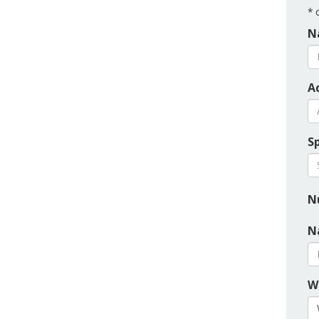
*
o
N
Ad
S
N
N
W