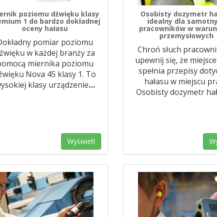
ernik poziomu dźwięku klasy
Osobisty dozymetr h
emium 1 do bardzo dokładnej
idealny dla samotn
oceny hałasu
pracowników w waru
przemysłowych
Dokładny pomiar poziomu
Chroń słuch pracowni
źwięku w każdej branży za
upewnij się, że miejsce
pomocą miernika poziomu
spełnia przepisy doty
źwięku Nova 45 klasy 1. To
hałasu w miejscu pr
ysokiej klasy urządzenie
…
Osobisty dozymetr ha
Wyświetl
Wy