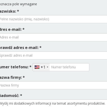
znacza pole wymagane
azwisko: *
res e-mail: *
prawdź adres e-mail: *
umer telefonu: *
+1
azwa firmy: *
iadomość: *