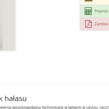
Poproś 
Zamów 
 hałasu
ewnia wysokowydajną technologię w łatwym w użyciu, ręcz