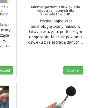
ałasu
Miernik poziomu dźwięku do
ych
rejestracji danych dla
nkach
specjalistów BHP
Uzyskaj najnowszą
ków i
technologię oceny hałasu w
 pracy
łatwym w użyciu, podręcznym
czące
urządzeniu. Miernik poziomu
acy.
dźwięku z rejestracją danych
…
łasu
…
świetl
Wyświetl