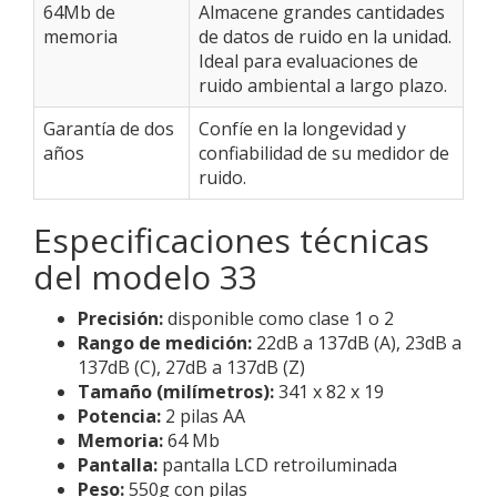
64Mb de
Almacene grandes cantidades
memoria
de datos de ruido en la unidad.
Ideal para evaluaciones de
ruido ambiental a largo plazo.
Garantía de dos
Confíe en la longevidad y
años
confiabilidad de su medidor de
ruido.
Especificaciones técnicas
del modelo 33
Precisión:
disponible como clase 1 o 2
Rango de medición:
22dB a 137dB (A), 23dB a
137dB (C), 27dB a 137dB (Z)
Tamaño (milímetros):
341 x 82 x 19
Potencia:
2 pilas AA
Memoria:
64 Mb
Pantalla:
pantalla LCD retroiluminada
Peso:
550g con pilas