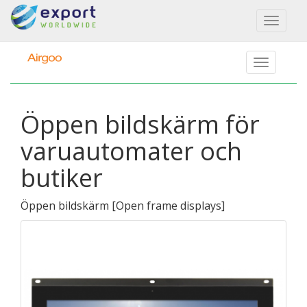
Toggl
naviga
Öppen bildskärm för
varuautomater och
butiker
Öppen bildskärm
[
Open frame displays
]