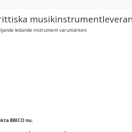
rittiska musikinstrumentlever
öljande ledande instrument varumärken:
kta BBICO nu.