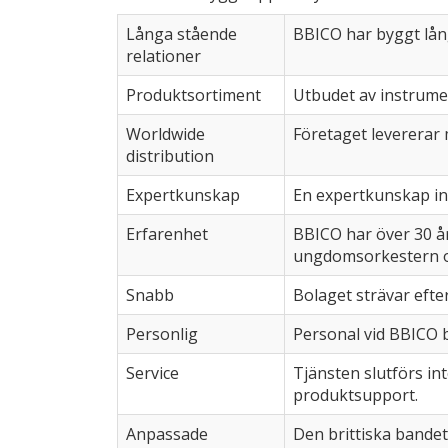
Långa stående
BBICO har byggt lån
relationer
Produktsortiment
Utbudet av instrumen
Worldwide
Företaget levererar 
distribution
Expertkunskap
En expertkunskap in
Erfarenhet
BBICO har över 30 å
ungdomsorkestern oc
Snabb
Bolaget strävar efte
Personlig
Personal vid BBICO be
Service
Tjänsten slutförs in
produktsupport.
Anpassade
Den brittiska bande