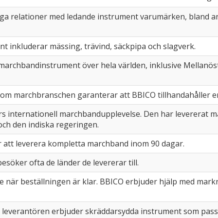
ga relationer med ledande instrument varumärken, bland a
t inkluderar mässing, trävind, säckpipa och slagverk.
marchbandinstrument över hela världen, inklusive Mellanöst
om marchbranschen garanterar att BBICO tillhandahåller en 
rs internationell marchbandupplevelse. Den har levererat m
h den indiska regeringen.
r att leverera kompletta marchband inom 90 dagar.
söker ofta de länder de levererar till.
te när beställningen är klar. BBICO erbjuder hjälp med mar
t leverantören erbjuder skräddarsydda instrument som pass