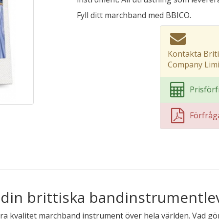
Fyll ditt marchband med BBICO.
Kontakta Brit
Company Limi
Prisför
Förfrå
 din brittiska bandinstrumentle
era kvalitet marchband instrument över hela världen. Vad g