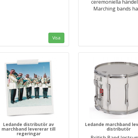
ceremoniella händel
Marching bands ha
Visa
Ledande distributör av
Ledande marchband lev
marchband levererar till
distributör
regeringar
British Band Instru