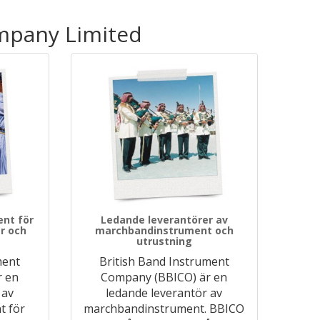
ompany Limited
ent för
Ledande leverantörer av
r och
marchbandinstrument och
utrustning
ment
British Band Instrument
r en
Company (BBICO) är en
 av
ledande leverantör av
t för
marchbandinstrument. BBICO