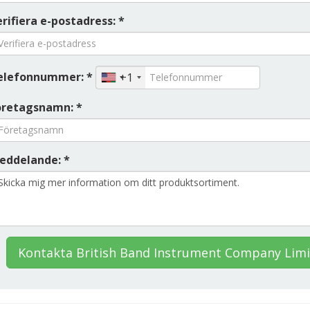
rifiera e-postadress: *
elefonnummer: *
+1
öretagsnamn: *
eddelande: *
Kontakta British Band Instrument Company Lim