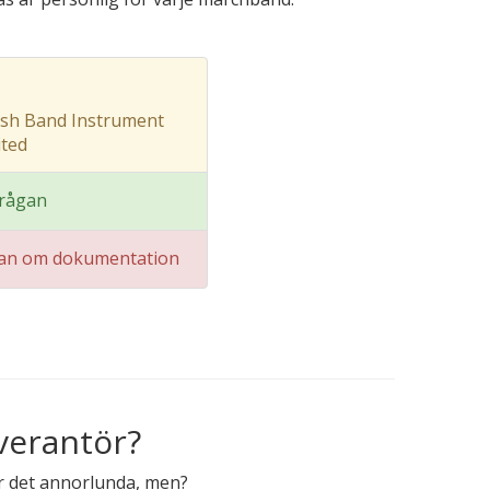
ish Band Instrument
ted
frågan
gan om dokumentation
verantör?
ör det annorlunda, men?