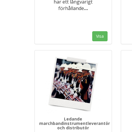
har ett långvarigt
förhållande
…
Visa
Ledande
marchbandinstrumentleverantör
och distributör