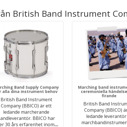
från British Band Instrument C
rching Band Supply Company
Marching band instrum
r alla dina instrument behov
ceremoniella händelse
firande
British Band Instrument
British Band Instru
Company (BBICO) är ett
Company (BBICO) ä
ledande marcherande
ledande leverantör
andleverantör. BBICO har
marchbandinstrumen
er 30 års erfarenhet inom
…