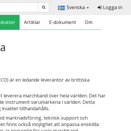
Svenska
Logga in
odukter
Artiklar
E-dokument
Om
na
O) är en ledande leverantör av brittiska
t leverera marchband över hela världen. Det har
de instrument varumärkena i världen. Detta
 kvalitet tillhandahålls.
 med marknadsföring, teknisk support och
et finns också möjlighet att anpassa enskilda
as är personlig för varje marchband.