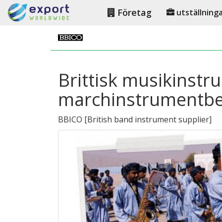
Företag
utställning
Brittisk musikinstr
marchinstrumentb
BBICO
[
British band instrument supplier
]