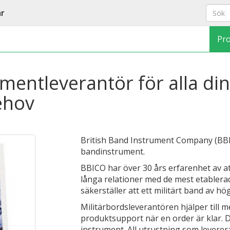
ar
Pr
umentleverantör för alla di
ehov
British Band Instrument Company (BBIC
bandinstrument.
BBICO har över 30 års erfarenhet av at
långa relationer med de mest etablera
säkerställer att ett militärt band av hög
Militärbordsleverantören hjälper till
produktsupport när en order är klar. D
instrument. All utrustning som leverer