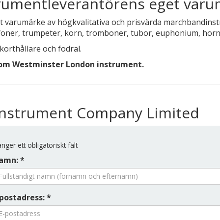
trumentleverantörens eget var
eget varumärke av högkvalitativa och prisvärda marchband
xofoner, trumpeter, korn, tromboner, tubor, euphonium, horn 
orthållare och fodral.
 om Westminster London instrument.
 Instrument Company Limited
nger ett obligatoriskt fält
amn: *
postadress: *