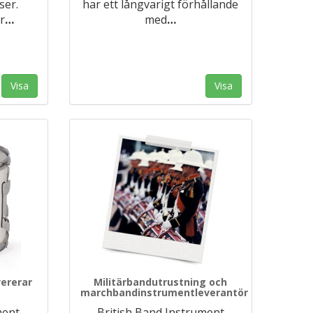
ser.
har ett långvarigt förhållande
r
…
med
…
Visa
Visa
ererar
Militärbandutrustning och
marchbandinstrumentleverantör
ment
British Band Instrument