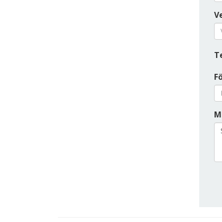
Ve
T
F
M